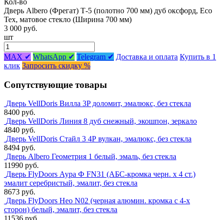
Кол-во
Дверь Albero (Фрегат) Т-5 (полотно 700 мм) дуб оксфорд, Eco
Tex, матовое стекло (Ширина 700 мм)
3 000 руб.
шт
MAX ✔
WhatsApp ✔
Telegram ✔
Доставка и оплата
Купить в 1
клик
Запросить скидку %
Сопутствующие товары
Дверь VellDoris Вилла 3P доломит, эмалюкс, без стекла
8400 руб.
Дверь VellDoris Линия 8 дуб снежный, экошпон, зеркало
4840 руб.
Дверь VellDoris Стайл 3 4Р вулкан, эмалюкс, без стекла
8494 руб.
Дверь Albero Геометрия 1 белый, эмаль, без стекла
11990 руб.
Дверь FlyDoors Аура Ф FN31 (АБС-кромка черн. х 4 ст.)
эмалит серебристый, эмалит, без стекла
8673 руб.
Дверь FlyDoors Нео N02 (черная алюмин. кромка с 4-х
сторон) белый, эмалит, без стекла
11536 руб.