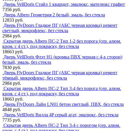
Дверь VellDoris Стайл 1 кварцит, эмалюкс, мателюкс графит
7356 руб.
Дверь Albero Геометрия 2 белый, эмаль, без стекла
12833 руб.
Дверь FlyDoors Гладкое ПГ (АБС черная кромка) цемент
светлый, микрофлекс, без стекла
2984 руб.
Скрытая дверь Albero ПС-2 Тип 1-2 без порога (сер. алюм.
кром. с 4 ст.), под покраску, без стекла
18663 руб.
Дверь VellDoris Флэт H1 (кромка ПВХ черная с 4-х сторон)
белый, эмаль, без стекла
7830 руб.
Дверь FlyDoors Гладкое ПГ (АБС черная кромка) цемент
тёмный, микрофлекс, без стекла
2984 руб.
Скрытая дверь Albero ПС-2 Тип 3-4 без порога (сер. алюм.
кром. с 4 ст.), под покраску, без стекла
18663 руб.
Дверь FlyDoors Лайн LN01 бетон светлый, ПВХ, без стекла
4848 руб.
Дверь VellDoris Вилла 4P серый агат, эмалюкс, без стекла
7735 руб.
Скрытая дверь Albero ПС-2 Тип 3-4 с порогом (сер. алюм.
кром. с 4 ст.), под покраску, без стекла