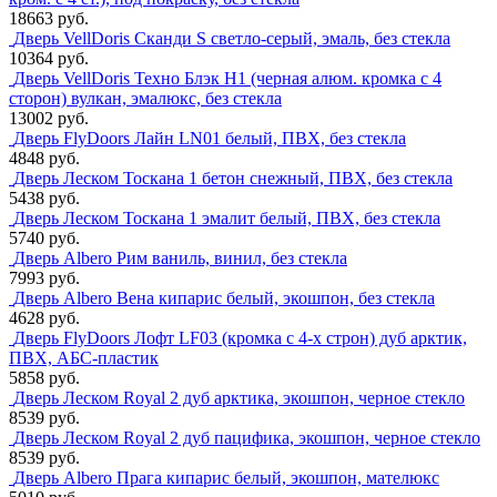
18663 руб.
Дверь VellDoris Сканди S светло-серый, эмаль, без стекла
10364 руб.
Дверь VellDoris Техно Блэк H1 (черная алюм. кромка с 4
сторон) вулкан, эмалюкс, без стекла
13002 руб.
Дверь FlyDoors Лайн LN01 белый, ПВХ, без стекла
4848 руб.
Дверь Леском Тоскана 1 бетон снежный, ПВХ, без стекла
5438 руб.
Дверь Леском Тоскана 1 эмалит белый, ПВХ, без стекла
5740 руб.
Дверь Albero Рим ваниль, винил, без стекла
7993 руб.
Дверь Albero Вена кипарис белый, экошпон, без стекла
4628 руб.
Дверь FlyDoors Лофт LF03 (кромка с 4-х строн) дуб арктик,
ПВХ, АБС-пластик
5858 руб.
Дверь Леском Royal 2 дуб арктика, экошпон, черное стекло
8539 руб.
Дверь Леском Royal 2 дуб пацифика, экошпон, черное стекло
8539 руб.
Дверь Albero Прага кипарис белый, экошпон, мателюкс