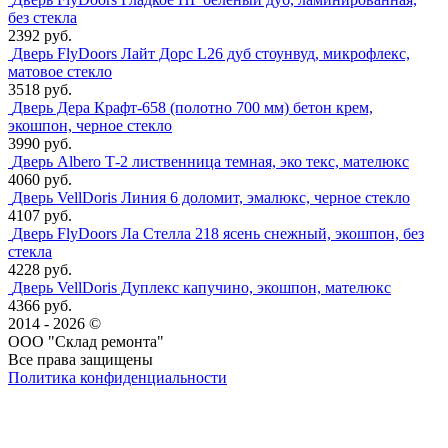
без стекла
2392 руб.
Дверь FlyDoors Лайт Дорс L26 дуб стоунвуд, микрофлекс,
матовое стекло
3518 руб.
Дверь Дера Крафт-658 (полотно 700 мм) бетон крем,
экошпон, черное стекло
3990 руб.
Дверь Albero Т-2 лиственница темная, эко текс, мателюкс
4060 руб.
Дверь VellDoris Линия 6 доломит, эмалюкс, черное стекло
4107 руб.
Дверь FlyDoors Ла Стелла 218 ясень снежный, экошпон, без
стекла
4228 руб.
Дверь VellDoris Дуплекс капучино, экошпон, мателюкс
4366 руб.
2014 - 2026 ©
ООО "Склад ремонта"
Все права защищены
Политика конфиденциальности
Наша группа Вконтакте
Наш канал YouTube
Наш канал Telegram