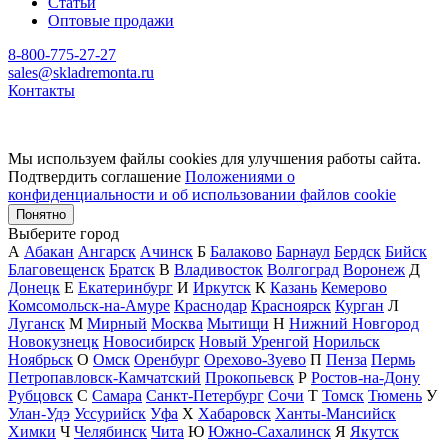
Статьи
Оптовые продажи
8-800-775-27-27
sales@skladremonta.ru
Контакты
Мы используем файлы cookies для улучшения работы сайта.
Подтвердить соглашение
Положениями о
конфиденциальности и об использовании файлов cookie
Понятно
Выберите город
А
Абакан
Ангарск
Ачинск
Б
Балаково
Барнаул
Бердск
Бийск
Благовещенск
Братск
В
Владивосток
Волгоград
Воронеж
Д
Донецк
Е
Екатеринбург
И
Иркутск
К
Казань
Кемерово
Комсомольск-на-Амуре
Краснодар
Красноярск
Курган
Л
Луганск
М
Мирный
Москва
Мытищи
Н
Нижний Новгород
Новокузнецк
Новосибирск
Новый Уренгой
Норильск
Ноябрьск
О
Омск
Оренбург
Орехово-Зуево
П
Пенза
Пермь
Петропавловск-Камчатский
Прокопьевск
Р
Ростов-на-Дону
Рубцовск
С
Самара
Санкт-Петербург
Сочи
Т
Томск
Тюмень
У
Улан-Удэ
Уссурийск
Уфа
Х
Хабаровск
Ханты-Мансийск
Химки
Ч
Челябинск
Чита
Ю
Южно-Сахалинск
Я
Якутск