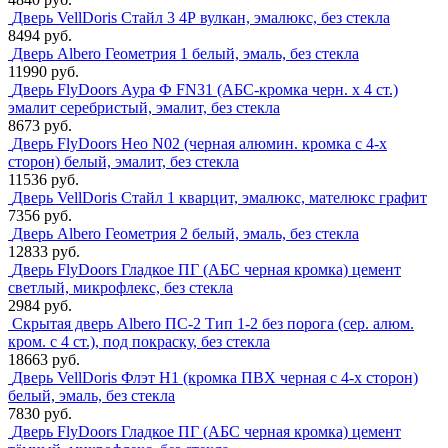
Дверь VellDoris Стайл 3 4Р вулкан, эмалюкс, без стекла
8494 руб.
Дверь Albero Геометрия 1 белый, эмаль, без стекла
11990 руб.
Дверь FlyDoors Аура Ф FN31 (АБС-кромка черн. х 4 ст.)
эмалит серебристый, эмалит, без стекла
8673 руб.
Дверь FlyDoors Нео N02 (черная алюмин. кромка с 4-х
сторон) белый, эмалит, без стекла
11536 руб.
Дверь VellDoris Стайл 1 кварцит, эмалюкс, мателюкс графит
7356 руб.
Дверь Albero Геометрия 2 белый, эмаль, без стекла
12833 руб.
Дверь FlyDoors Гладкое ПГ (АБС черная кромка) цемент
светлый, микрофлекс, без стекла
2984 руб.
Скрытая дверь Albero ПС-2 Тип 1-2 без порога (сер. алюм.
кром. с 4 ст.), под покраску, без стекла
18663 руб.
Дверь VellDoris Флэт H1 (кромка ПВХ черная с 4-х сторон)
белый, эмаль, без стекла
7830 руб.
Дверь FlyDoors Гладкое ПГ (АБС черная кромка) цемент