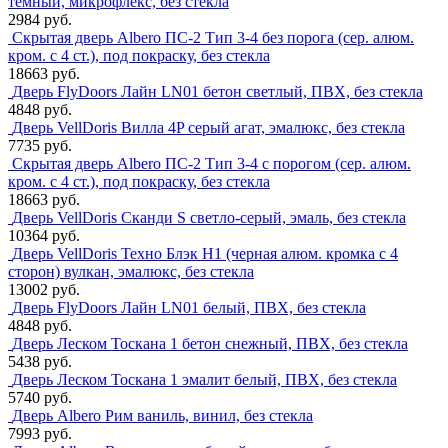
тёмный, микрофлекс, без стекла
2984 руб.
Скрытая дверь Albero ПС-2 Тип 3-4 без порога (сер. алюм.
кром. с 4 ст.), под покраску, без стекла
18663 руб.
Дверь FlyDoors Лайн LN01 бетон светлый, ПВХ, без стекла
4848 руб.
Дверь VellDoris Вилла 4P серый агат, эмалюкс, без стекла
7735 руб.
Скрытая дверь Albero ПС-2 Тип 3-4 с порогом (сер. алюм.
кром. с 4 ст.), под покраску, без стекла
18663 руб.
Дверь VellDoris Сканди S светло-серый, эмаль, без стекла
10364 руб.
Дверь VellDoris Техно Блэк H1 (черная алюм. кромка с 4
сторон) вулкан, эмалюкс, без стекла
13002 руб.
Дверь FlyDoors Лайн LN01 белый, ПВХ, без стекла
4848 руб.
Дверь Леском Тоскана 1 бетон снежный, ПВХ, без стекла
5438 руб.
Дверь Леском Тоскана 1 эмалит белый, ПВХ, без стекла
5740 руб.
Дверь Albero Рим ваниль, винил, без стекла
7993 руб.