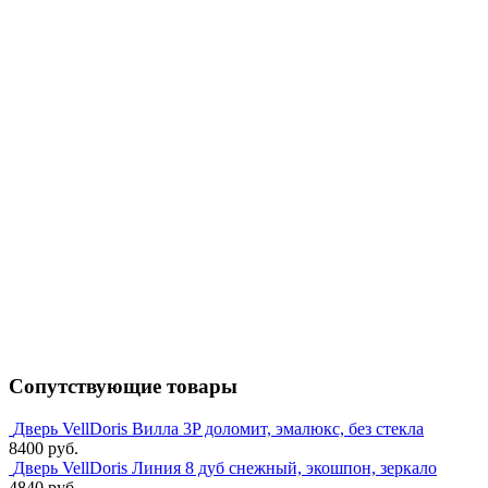
Сопутствующие товары
Дверь VellDoris Вилла 3P доломит, эмалюкс, без стекла
8400 руб.
Дверь VellDoris Линия 8 дуб снежный, экошпон, зеркало
4840 руб.