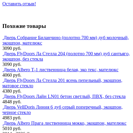
Оставить отзыв!
Похожие товары
Дверь Собрание Биланчино (полотно 700 мм) дуб молочный,
экошпон, мателюкс
3090 руб.
Дверь FlyDoors Ла Стелла 204 (полотно 700 мм) дуб сантьяго,
экошпон, без стекла
3090 руб.
Дверь Albero Т-1 лиственница белая, эко текс, мателюкс
4060 руб.
Дверь FlyDoors Ла Стелла 201 ясень пепельный, экошпон,
матовое стекло
4380 руб.
Дверь FlyDoors Лайн LN01 бетон светлый, ПВХ, без стекла
4848 руб.
Дверь VellDoris Линия 6 дуб серый поперечный, экошпон,
черное стекло
4983 руб.
Дверь Albero Прага лиственница мокко, экошпон, мателюкс
5010 руб.