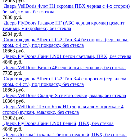
18663 руб.
Дверь VellDoris Флэт H1 (кромка ПВХ черная с 4-х сторон)
белый, эмаль, без стекла
7830 руб.
Дверь FlyDoors Гладкое ПГ (АБС черная кромка) цемент
тёмный, микрофлекс, без стекла
2984 руб.
Скрытая дверь Albero ПС-2 Тип 3-4 без порога (сер. алюм.
кром. с 4 ст.), под покраску, без стекла
18663 руб.
Дверь FlyDoors Лайн LN01 бетон светлый, ПВХ, без стекла
4848 руб.
Дверь VellDoris Вилла 4P серый агат, эмалюкс, без стекла
7735 руб.
Скрытая дверь Albero ПС-2 Тип 3-4 с порогом (сер. алюм.
кром. с 4 ст.), под покраску, без стекла
18663 руб.
Дверь VellDoris Сканди S светло-серый, эмаль, без стекла
10364 руб.
Дверь VellDoris Техно Блэк H1 (черная алюм. кромка с 4
сторон) вулкан, эмалюкс, без стекла
13002 руб.
Дверь FlyDoors Лайн LN01 белый, ПВХ, без стекла
4848 руб.
Дверь Леском Тоскана 1 бетон снежный, ПВХ, без стекла