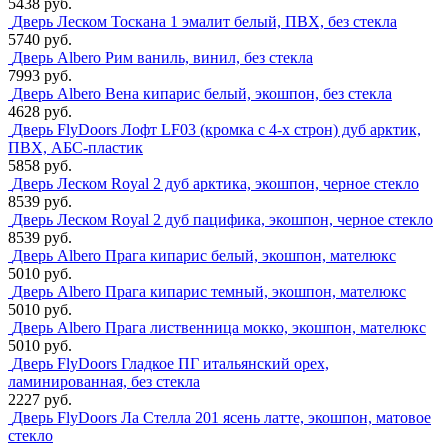
5438 руб.
Дверь Леском Тоскана 1 эмалит белый, ПВХ, без стекла
5740 руб.
Дверь Albero Рим ваниль, винил, без стекла
7993 руб.
Дверь Albero Вена кипарис белый, экошпон, без стекла
4628 руб.
Дверь FlyDoors Лофт LF03 (кромка с 4-х строн) дуб арктик,
ПВХ, АБС-пластик
5858 руб.
Дверь Леском Royal 2 дуб арктика, экошпон, черное стекло
8539 руб.
Дверь Леском Royal 2 дуб пацифика, экошпон, черное стекло
8539 руб.
Дверь Albero Прага кипарис белый, экошпон, мателюкс
5010 руб.
Дверь Albero Прага кипарис темный, экошпон, мателюкс
5010 руб.
Дверь Albero Прага лиственница мокко, экошпон, мателюкс
5010 руб.
Дверь FlyDoors Гладкое ПГ итальянский орех,
ламинированная, без стекла
2227 руб.
Дверь FlyDoors Ла Стелла 201 ясень латте, экошпон, матовое
стекло