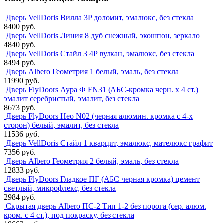
Дверь VellDoris Вилла 3P доломит, эмалюкс, без стекла
8400 руб.
Дверь VellDoris Линия 8 дуб снежный, экошпон, зеркало
4840 руб.
Дверь VellDoris Стайл 3 4Р вулкан, эмалюкс, без стекла
8494 руб.
Дверь Albero Геометрия 1 белый, эмаль, без стекла
11990 руб.
Дверь FlyDoors Аура Ф FN31 (АБС-кромка черн. х 4 ст.)
эмалит серебристый, эмалит, без стекла
8673 руб.
Дверь FlyDoors Нео N02 (черная алюмин. кромка с 4-х
сторон) белый, эмалит, без стекла
11536 руб.
Дверь VellDoris Стайл 1 кварцит, эмалюкс, мателюкс графит
7356 руб.
Дверь Albero Геометрия 2 белый, эмаль, без стекла
12833 руб.
Дверь FlyDoors Гладкое ПГ (АБС черная кромка) цемент
светлый, микрофлекс, без стекла
2984 руб.
Скрытая дверь Albero ПС-2 Тип 1-2 без порога (сер. алюм.
кром. с 4 ст.), под покраску, без стекла