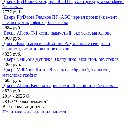
Дверь FlyDoors Скиндорс S02 ПГ дуб стоунвуд, микрофлекс,
без стекла
2777 руб.
Дверь FlyDoors Гладкое ПГ (АБС черная кромка) цемент
светлый, микрофлекс, без стекла
2984 руб.
Дверь Albero Т-1 ясень дымчатый, эко текс, мателюкс
4060 руб.
Дверь Владимирская фабрика Атум 5 шале северный,
экошпон, сатинированное стекло
4325 руб.
Дверь VellDoris Дуплекс 0 капучино, экошпон, без стекла
4366 руб.
Дверь VellDoris Линия 8 ясень серебряный, экошпон,
мателюкс графит
4603 руб.
Дверь Albero Вена кипарис темный, экошпон, без стекла
4628 руб.
2014 - 2026 ©
ООО "Склад ремонта"
Все права защищены
Политика конфиденциальности
Наша группа Вконтакте
Наш канал YouTube
Наш канал Telegram