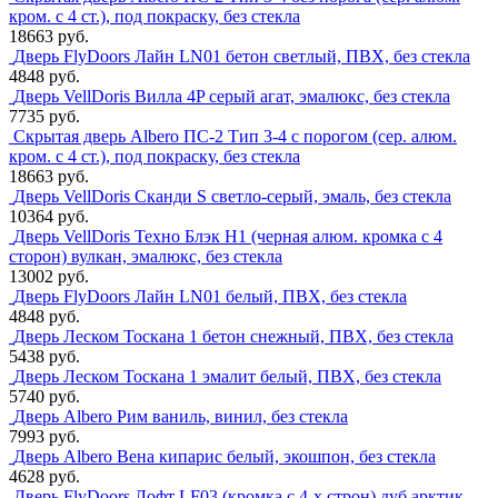
кром. с 4 ст.), под покраску, без стекла
18663 руб.
Дверь FlyDoors Лайн LN01 бетон светлый, ПВХ, без стекла
4848 руб.
Дверь VellDoris Вилла 4P серый агат, эмалюкс, без стекла
7735 руб.
Скрытая дверь Albero ПС-2 Тип 3-4 с порогом (сер. алюм.
кром. с 4 ст.), под покраску, без стекла
18663 руб.
Дверь VellDoris Сканди S светло-серый, эмаль, без стекла
10364 руб.
Дверь VellDoris Техно Блэк H1 (черная алюм. кромка с 4
сторон) вулкан, эмалюкс, без стекла
13002 руб.
Дверь FlyDoors Лайн LN01 белый, ПВХ, без стекла
4848 руб.
Дверь Леском Тоскана 1 бетон снежный, ПВХ, без стекла
5438 руб.
Дверь Леском Тоскана 1 эмалит белый, ПВХ, без стекла
5740 руб.
Дверь Albero Рим ваниль, винил, без стекла
7993 руб.
Дверь Albero Вена кипарис белый, экошпон, без стекла
4628 руб.
Дверь FlyDoors Лофт LF03 (кромка с 4-х строн) дуб арктик,