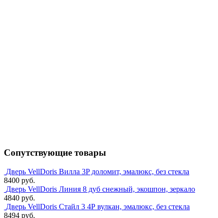
Сопутствующие товары
Дверь VellDoris Вилла 3P доломит, эмалюкс, без стекла
8400 руб.
Дверь VellDoris Линия 8 дуб снежный, экошпон, зеркало
4840 руб.
Дверь VellDoris Стайл 3 4Р вулкан, эмалюкс, без стекла
8494 руб.