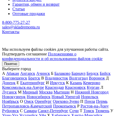
Гарантия, обмен и возврат
Статьи
Оптовые продажи
8-800-775-27-27
sales@skladremonta.ru
Контакты
Мы используем файлы cookies для улучшения работы сайта.
Подтвердить соглашение
Положениями о
конфиденциальности и об использовании файлов cookie
Понятно
Выберите город
А
Абакан
Ангарск
Ачинск
Б
Балаково
Барнаул
Бердск
Бийск
Благовещенск
Братск
В
Владивосток
Волгоград
Воронеж
Д
Донецк
Е
Екатеринбург
И
Иркутск
К
Казань
Кемерово
Комсомольск-на-Амуре
Краснодар
Красноярск
Курган
Л
Луганск
М
Мирный
Москва
Мытищи
Н
Нижний Новгород
Новокузнецк
Новосибирск
Новый Уренгой
Норильск
Ноябрьск
О
Омск
Оренбург
Орехово-Зуево
П
Пенза
Пермь
Петропавловск-Камчатский
Прокопьевск
Р
Ростов-на-Дону
Рубцовск
С
Самара
Санкт-Петербург
Сочи
Т
Томск
Тюмень
У
Улан-Удэ
Уссурийск
Уфа
Х
Хабаровск
Ханты-Мансийск