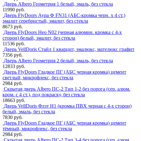
Дверь Albero Геометрия 1 белый, эмаль, без стекла
11990 руб.
Дверь FlyDoors Аура Ф FN31 (АБС-кромка черн. х 4 ст.)
эмалит серебристый, эмалит, без стекла
8673 руб.
Дверь FlyDoors Нео N02 (черная алюмин. кромка с 4-х
сторон) белый, эмалит, без стекла
11536 руб.
Дверь VellDoris Стайл 1 кварцит, эмалюкс, мателюкс графит
7356 руб.
Дверь Albero Геометрия 2 белый, эмаль, без стекла
12833 руб.
Дверь FlyDoors Гладкое ПГ (АБС черная кромка) цемент
светлый, микрофлекс, без стекла
2984 руб.
Скрытая дверь Albero ПС-2 Тип 1-2 без порога (сер. алюм.
кром. с 4 ст.), под покраску, без стекла
18663 руб.
Дверь VellDoris Флэт H1 (кромка ПВХ черная с 4-х сторон)
белый, эмаль, без стекла
7830 руб.
Дверь FlyDoors Гладкое ПГ (АБС черная кромка) цемент
тёмный, микрофлекс, без стекла
2984 руб.
Скрытая дверь Albero ПС-2 Тип 3-4 без порога (сер. алюм.