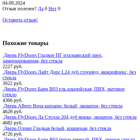
04.09.2024
Отзыв полезен?
Да
0
Нет
0
Оставить отзыв!
Похожие товары
Дверь FlyDoors Гладкое ПГ итальянский орех,
ламинированная, без стекла
2227 руб.
Дверь FlyDoors Лайт Дорс L24 дуб стоунвуд, микрофлекс, без
стекла
3922 руб.
Дверь FlyDoors Барн B03 ель альпийская, ПВХ, матовое
стекло
4366 руб.
Дверь Albero Вена кипарис белый, экошпон, без стекла
4628 руб.
Дверь FlyDoors Ла Стелла 204 дуб мокко, экошпон, без стекла
4682 руб.
Дверь Олови Гладкая белый, крашеная, без стекла
4726 руб.
Дверь FlyDoors Барн B03 бетон темный, ПВХ, черное стекло