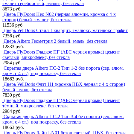
эмалит серебристый, эмалит, без стекла
8673 руб.
Дверь FlyDoors Нео N02 (черная алюмин. кромка с 4-х
сторон) белый, эмалит, без стекла
11536 руб.
Дверь VellDoris Стайл 1 кварцит, эмалюкс, мателюкс графит
7356 руб.
Дверь Albero Геометрия 2 белый, эмаль, без стекла
12833 руб.
Дверь FlyDoors Гладкое ПГ (АБС черная кромка) цемент
светлый, микрофлекс, без стекла
2984 руб.
Скрытая дверь Albero ПС-2 Тип 1-2 без порога (сер. алюм.
кром. с 4 ст.), под покраску, без стекла
18663 руб.
Дверь VellDoris Флэт H1 (кромка ПВХ черная с 4-х сторон)
белый, эмаль, без стекла
7830 руб.
Дверь FlyDoors Гладкое ПГ (АБС черная кромка) цемент
тёмный, микрофлекс, без стекла
2984 руб.
Скрытая дверь Albero ПС-2 Тип 3-4 без порога (сер. алюм.
кром. с 4 ст.), под покраску, без стекла
18663 руб.
Дверь FlyDoors Лайн LN01 бетон светлый, ПВХ, без стекла