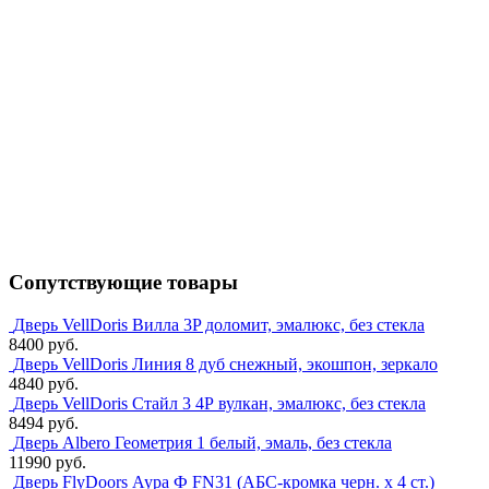
Сопутствующие товары
Дверь VellDoris Вилла 3P доломит, эмалюкс, без стекла
8400 руб.
Дверь VellDoris Линия 8 дуб снежный, экошпон, зеркало
4840 руб.
Дверь VellDoris Стайл 3 4Р вулкан, эмалюкс, без стекла
8494 руб.
Дверь Albero Геометрия 1 белый, эмаль, без стекла
11990 руб.
Дверь FlyDoors Аура Ф FN31 (АБС-кромка черн. х 4 ст.)