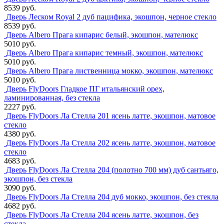
8539 руб.
Дверь Леском Royal 2 дуб пацифика, экошпон, черное стекло
8539 руб.
Дверь Albero Прага кипарис белый, экошпон, мателюкс
5010 руб.
Дверь Albero Прага кипарис темный, экошпон, мателюкс
5010 руб.
Дверь Albero Прага лиственница мокко, экошпон, мателюкс
5010 руб.
Дверь FlyDoors Гладкое ПГ итальянский орех,
ламинированная, без стекла
2227 руб.
Дверь FlyDoors Ла Стелла 201 ясень латте, экошпон, матовое
стекло
4380 руб.
Дверь FlyDoors Ла Стелла 202 ясень латте, экошпон, матовое
стекло
4683 руб.
Дверь FlyDoors Ла Стелла 204 (полотно 700 мм) дуб сантьяго,
экошпон, без стекла
3090 руб.
Дверь FlyDoors Ла Стелла 204 дуб мокко, экошпон, без стекла
4682 руб.
Дверь FlyDoors Ла Стелла 204 ясень латте, экошпон, без
стекла