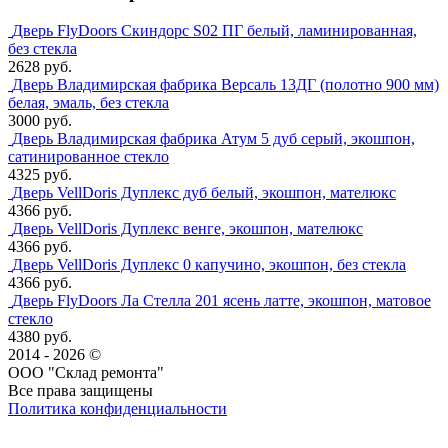
Дверь FlyDoors Скиндорс S02 ПГ белый, ламинированная,
без стекла
2628 руб.
Дверь Владимирская фабрика Версаль 13ДГ (полотно 900 мм)
белая, эмаль, без стекла
3000 руб.
Дверь Владимирская фабрика Атум 5 дуб серый, экошпон,
сатинированное стекло
4325 руб.
Дверь VellDoris Дуплекс дуб белый, экошпон, мателюкс
4366 руб.
Дверь VellDoris Дуплекс венге, экошпон, мателюкс
4366 руб.
Дверь VellDoris Дуплекс 0 капучино, экошпон, без стекла
4366 руб.
Дверь FlyDoors Ла Стелла 201 ясень латте, экошпон, матовое
стекло
4380 руб.
2014 - 2026 ©
ООО "Склад ремонта"
Все права защищены
Политика конфиденциальности
Наша группа Вконтакте
Наш канал YouTube