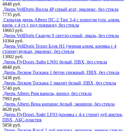
4848 руб.
Дверь VellDoris Вилла 4P серый агат, эмалюкс, без стекла
7735 руб.
Скрытая дверь Albero ПС-2 Тип 3-4 с порогом (сер. алюм.
кром. с 4 ст.), под покраску, без стекла
18663 руб.
Дверь VellDoris Сканди S светло-серый, эмаль, без стекла
10364 руб.
Дверь VellDoris Техно Блэк H1 (черная алюм. кромка с 4
сторон) вулкан, эмалюкс, без стекла
13002 руб.
Дверь FlyDoors Лайн LN01 белый, ПВХ, без стекла
4848 руб.
Дверь Леском Тоскана 1 бетон снежный, ПВХ, без стекла
5438 руб.
Дверь Леском Тоскана 1 эмалит белый, ПВХ, без стекла
5740 руб.
Дверь Albero Рим ваниль, винил, без стекла
7993 руб.
Дверь Albero Вена кипарис белый, экошпон, без стекла
4628 руб.
Дверь FlyDoors Лофт LF03 (кромка с 4-х строн) дуб арктик,
ПВХ, АБС-пластик
5858 руб.
Дверь Леском Royal 2 дуб арктика, экошпон, черное стекло