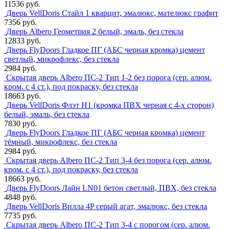
11536 руб.
Дверь VellDoris Стайл 1 кварцит, эмалюкс, мателюкс графит
7356 руб.
Дверь Albero Геометрия 2 белый, эмаль, без стекла
12833 руб.
Дверь FlyDoors Гладкое ПГ (АБС черная кромка) цемент
светлый, микрофлекс, без стекла
2984 руб.
Скрытая дверь Albero ПС-2 Тип 1-2 без порога (сер. алюм.
кром. с 4 ст.), под покраску, без стекла
18663 руб.
Дверь VellDoris Флэт H1 (кромка ПВХ черная с 4-х сторон)
белый, эмаль, без стекла
7830 руб.
Дверь FlyDoors Гладкое ПГ (АБС черная кромка) цемент
тёмный, микрофлекс, без стекла
2984 руб.
Скрытая дверь Albero ПС-2 Тип 3-4 без порога (сер. алюм.
кром. с 4 ст.), под покраску, без стекла
18663 руб.
Дверь FlyDoors Лайн LN01 бетон светлый, ПВХ, без стекла
4848 руб.
Дверь VellDoris Вилла 4P серый агат, эмалюкс, без стекла
7735 руб.
Скрытая дверь Albero ПС-2 Тип 3-4 с порогом (сер. алюм.