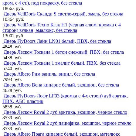
кром. с 4 ст.), под покраску, без стекла
18663 руб.
Дверь VellDoris Сканди S светло-серый, эмаль, без стекла
10364 руб.
Дверь VellDoris Техно Блэк H1 (черная алюм. кромка с 4
сторон) вулкан, эмалюкс, без стекла
13002 руб.
Дверь FlyDoors Лайн LN01 белый, ПВХ, без стекла
4848 руб.
Дверь Леском Тоскана 1 бетон снежный, ПВХ, без стекла
5438 руб.
Дверь Леском Тоскана 1 эмалит белый, ПВХ, без стекла
5740 руб.
Дверь Albero Рим ваниль, винил, без стекла
7993 руб.
Дверь Albero Вена кипарис белый, экошпон, без стекла
4628 руб.
Дверь FlyDoors Лофт LF03 (кромка с 4-х строн) дуб арктик,
ПВХ, АБС-пластик
5858 руб.
Дверь Леском Royal 2 дуб арктика, экошпон, черное стекло
8539 руб.
Дверь Леском Royal 2 дуб пацифика, экошпон, черное стекло
8539 руб.
Дверь Albero Прага кипарис белый, экошпон, мателюкс