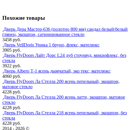
Похожие товары
Дверь Дера Мастер-636 (полотно 800 мм) сандал белый/белый
глянец, экошпон, сатинированное стекло
3458 руб.
Дверь VellDoris Уника 1 бруно, флекс, мателюкс
3905 руб.
Дверь FlyDoors Лайт Дорс L24 дуб стоунвуд, микрофлекс, без
стекла
3922 руб.
Дверь Albero Т-1 ясень дымчатый, эко текс, мателюкс
4060 руб.
Дверь FlyDoors Ла Стелла 200 ясень пепельный, экошпон,
матовое стекло
4228 руб.
Дверь FlyDoors Ла Стелла 200 ясень латте, экошпон, матовое
стекло
4228 руб.
Дверь FlyDoors Ла Стелла 218 ясень пепельный, экошпон, без
стекла
4228 руб.
2014 - 2026 ©