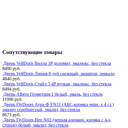
Сопутствующие товары
Дверь VellDoris Вилла 3P доломит, эмалюкс, без стекла
8400 руб.
Дверь VellDoris Линия 8 дуб снежный, экошпон, зеркало
4840 руб.
Дверь VellDoris Стайл 3 4Р вулкан, эмалюкс, без стекла
8494 руб.
Дверь Albero Геометрия 1 белый, эмаль, без стекла
11990 руб.
Дверь FlyDoors Аура Ф FN31 (АБС-кромка черн. х 4 ст.)
эмалит серебристый, эмалит, без стекла
8673 руб.
Дверь FlyDoors Нео N02 (черная алюмин. кромка с 4-х
сторон) белый, эмалит, без стекла