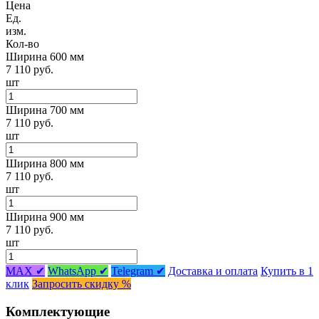
Цена
Ед.
изм.
Кол-во
Ширина 600 мм
7 110 руб.
шт
Ширина 700 мм
7 110 руб.
шт
Ширина 800 мм
7 110 руб.
шт
Ширина 900 мм
7 110 руб.
шт
MAX ✔
WhatsApp ✔
Telegram ✔
Доставка и оплата
Купить в 1
клик
Запросить скидку %
Комплектующие