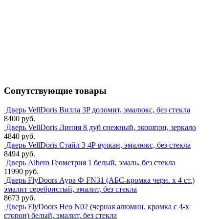
Сопутствующие товары
Дверь VellDoris Вилла 3P доломит, эмалюкс, без стекла
8400 руб.
Дверь VellDoris Линия 8 дуб снежный, экошпон, зеркало
4840 руб.
Дверь VellDoris Стайл 3 4Р вулкан, эмалюкс, без стекла
8494 руб.
Дверь Albero Геометрия 1 белый, эмаль, без стекла
11990 руб.
Дверь FlyDoors Аура Ф FN31 (АБС-кромка черн. х 4 ст.)
эмалит серебристый, эмалит, без стекла
8673 руб.
Дверь FlyDoors Нео N02 (черная алюмин. кромка с 4-х
сторон) белый, эмалит, без стекла