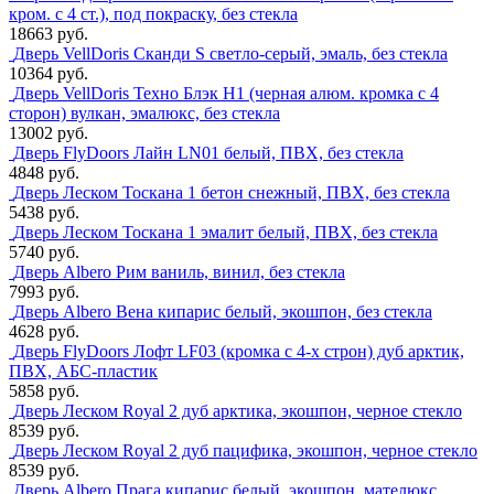
кром. с 4 ст.), под покраску, без стекла
18663 руб.
Дверь VellDoris Сканди S светло-серый, эмаль, без стекла
10364 руб.
Дверь VellDoris Техно Блэк H1 (черная алюм. кромка с 4
сторон) вулкан, эмалюкс, без стекла
13002 руб.
Дверь FlyDoors Лайн LN01 белый, ПВХ, без стекла
4848 руб.
Дверь Леском Тоскана 1 бетон снежный, ПВХ, без стекла
5438 руб.
Дверь Леском Тоскана 1 эмалит белый, ПВХ, без стекла
5740 руб.
Дверь Albero Рим ваниль, винил, без стекла
7993 руб.
Дверь Albero Вена кипарис белый, экошпон, без стекла
4628 руб.
Дверь FlyDoors Лофт LF03 (кромка с 4-х строн) дуб арктик,
ПВХ, АБС-пластик
5858 руб.
Дверь Леском Royal 2 дуб арктика, экошпон, черное стекло
8539 руб.
Дверь Леском Royal 2 дуб пацифика, экошпон, черное стекло
8539 руб.
Дверь Albero Прага кипарис белый, экошпон, мателюкс