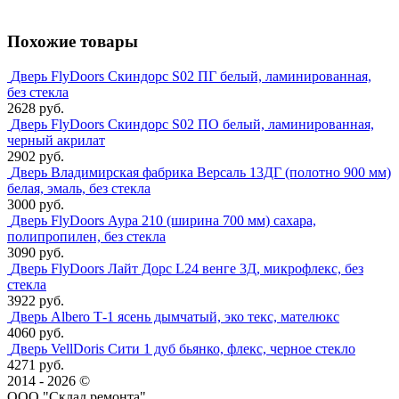
Похожие товары
Дверь FlyDoors Скиндорс S02 ПГ белый, ламинированная,
без стекла
2628 руб.
Дверь FlyDoors Скиндорс S02 ПО белый, ламинированная,
черный акрилат
2902 руб.
Дверь Владимирская фабрика Версаль 13ДГ (полотно 900 мм)
белая, эмаль, без стекла
3000 руб.
Дверь FlyDoors Аура 210 (ширина 700 мм) сахара,
полипропилен, без стекла
3090 руб.
Дверь FlyDoors Лайт Дорс L24 венге 3Д, микрофлекс, без
стекла
3922 руб.
Дверь Albero Т-1 ясень дымчатый, эко текс, мателюкс
4060 руб.
Дверь VellDoris Сити 1 дуб бьянко, флекс, черное стекло
4271 руб.
2014 - 2026 ©
ООО "Склад ремонта"