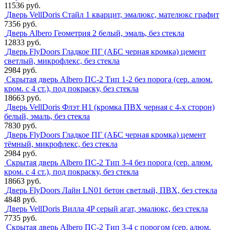
11536 руб.
Дверь VellDoris Стайл 1 кварцит, эмалюкс, мателюкс графит
7356 руб.
Дверь Albero Геометрия 2 белый, эмаль, без стекла
12833 руб.
Дверь FlyDoors Гладкое ПГ (АБС черная кромка) цемент
светлый, микрофлекс, без стекла
2984 руб.
Скрытая дверь Albero ПС-2 Тип 1-2 без порога (сер. алюм.
кром. с 4 ст.), под покраску, без стекла
18663 руб.
Дверь VellDoris Флэт H1 (кромка ПВХ черная с 4-х сторон)
белый, эмаль, без стекла
7830 руб.
Дверь FlyDoors Гладкое ПГ (АБС черная кромка) цемент
тёмный, микрофлекс, без стекла
2984 руб.
Скрытая дверь Albero ПС-2 Тип 3-4 без порога (сер. алюм.
кром. с 4 ст.), под покраску, без стекла
18663 руб.
Дверь FlyDoors Лайн LN01 бетон светлый, ПВХ, без стекла
4848 руб.
Дверь VellDoris Вилла 4P серый агат, эмалюкс, без стекла
7735 руб.
Скрытая дверь Albero ПС-2 Тип 3-4 с порогом (сер. алюм.