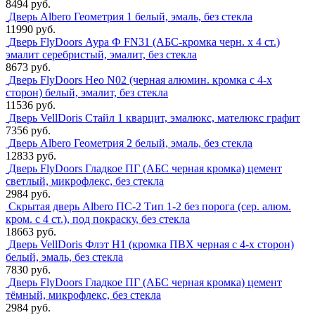
8494 руб.
Дверь Albero Геометрия 1 белый, эмаль, без стекла
11990 руб.
Дверь FlyDoors Аура Ф FN31 (АБС-кромка черн. х 4 ст.)
эмалит серебристый, эмалит, без стекла
8673 руб.
Дверь FlyDoors Нео N02 (черная алюмин. кромка с 4-х
сторон) белый, эмалит, без стекла
11536 руб.
Дверь VellDoris Стайл 1 кварцит, эмалюкс, мателюкс графит
7356 руб.
Дверь Albero Геометрия 2 белый, эмаль, без стекла
12833 руб.
Дверь FlyDoors Гладкое ПГ (АБС черная кромка) цемент
светлый, микрофлекс, без стекла
2984 руб.
Скрытая дверь Albero ПС-2 Тип 1-2 без порога (сер. алюм.
кром. с 4 ст.), под покраску, без стекла
18663 руб.
Дверь VellDoris Флэт H1 (кромка ПВХ черная с 4-х сторон)
белый, эмаль, без стекла
7830 руб.
Дверь FlyDoors Гладкое ПГ (АБС черная кромка) цемент
тёмный, микрофлекс, без стекла
2984 руб.