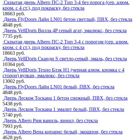
Скрытая дверь Albero ПС-2 Тип 3-4 без порога (сер. алюм.
кром. с 4 ст.), под покраску, без стекла
18663 руб.
Дверь FlyDoors Лайн LN01 бетон светлый, ПВХ, без стекла
4848 руб.
Дверь VellDoris Вилла 4P серый агат, эмалюкс, без стекла
7735 руб.
Скрытая дверь Albero ПС-2 Тип 3-4 с порогом (сер. алюм.
кром. с 4 ст.), под покраску, без стекла
18663 руб.
Дверь VellDoris Сканди S светло-серый, эмаль, без стекла
10364 руб.
Дверь VellDoris Техно Блэк H1 (черная алюм. кромка с 4
сторон) вулкан, эмалюкс, без стекла
13002 руб.
Дверь FlyDoors Лайн LN01 белый, ПВХ, без стекла
4848 руб.
Дверь Леском Тоскана 1 бетон снежный, ПВХ, без стекла
5438 руб.
Дверь Леском Тоскана 1 эмалит белый, ПВХ, без стекла
5740 руб.
Дверь Albero Рим ваниль, винил, без стекла
7993 руб.
Дверь Albero Вена кипарис белый, экошпон, без стекла
4628 руб.