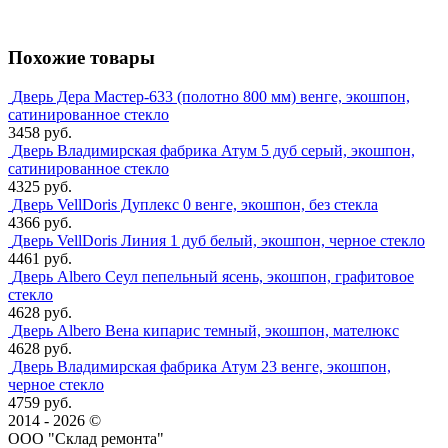
Похожие товары
Дверь Дера Мастер-633 (полотно 800 мм) венге, экошпон,
сатинированное стекло
3458 руб.
Дверь Владимирская фабрика Атум 5 дуб серый, экошпон,
сатинированное стекло
4325 руб.
Дверь VellDoris Дуплекс 0 венге, экошпон, без стекла
4366 руб.
Дверь VellDoris Линия 1 дуб белый, экошпон, черное стекло
4461 руб.
Дверь Albero Сеул пепельный ясень, экошпон, графитовое
стекло
4628 руб.
Дверь Albero Вена кипарис темный, экошпон, мателюкс
4628 руб.
Дверь Владимирская фабрика Атум 23 венге, экошпон,
черное стекло
4759 руб.
2014 - 2026 ©
ООО "Склад ремонта"