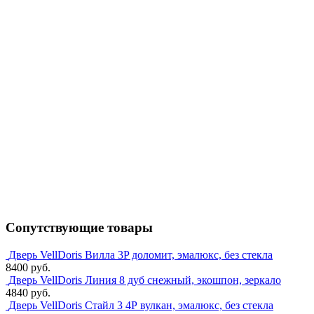
Сопутствующие товары
Дверь VellDoris Вилла 3P доломит, эмалюкс, без стекла
8400 руб.
Дверь VellDoris Линия 8 дуб снежный, экошпон, зеркало
4840 руб.
Дверь VellDoris Стайл 3 4Р вулкан, эмалюкс, без стекла