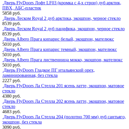
Дверь FlyDoors Лофт LF03 (кромка с 4-х строн) дуб арктик,
ПВХ, АБС-пластик
5858 руб.
Дверь Леском Royal 2 дуб арктика, экошпон, черное стекло
8539 руб.
Дверь Леском Royal 2 дуб пацифика, экошпон, черное стекло
8539 руб.
Дверь Albero Прага кипарис белый, экошпон, мателюкс
5010 руб.
Дверь Albero Прага кипарис темный, экошпон, мателюкс
5010 руб.
Дверь Albero Прага лиственница мокко, экошпон, мателюкс
5010 руб.
Дверь FlyDoors Гладкое ПГ итальянский орех,
ламинированная, без стекла
2227 руб.
Дверь FlyDoors Ла Стелла 201 ясень латте, экошпон, матовое
стекло
4380 руб.
Дверь FlyDoors Ла Стелла 202 ясень латте, экошпон, матовое
стекло
4683 руб.
Дверь FlyDoors Ла Стелла 204 (полотно 700 мм) дуб сантьяго,
экошпон, без стекла
3090 руб.