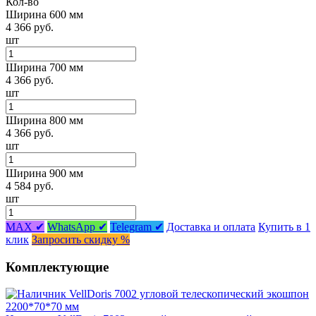
Кол-во
Ширина 600 мм
4 366 руб.
шт
Ширина 700 мм
4 366 руб.
шт
Ширина 800 мм
4 366 руб.
шт
Ширина 900 мм
4 584 руб.
шт
MAX ✔
WhatsApp ✔
Telegram ✔
Доставка и оплата
Купить в 1
клик
Запросить скидку %
Комплектующие