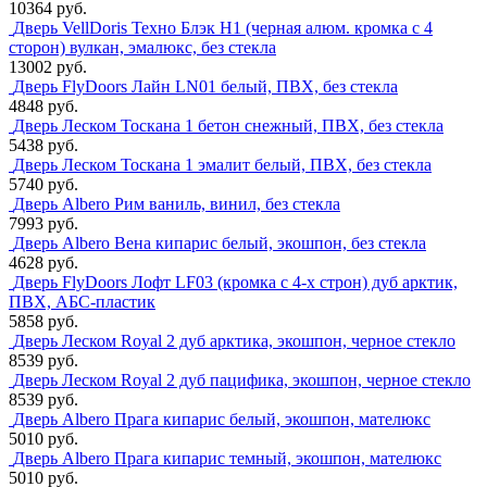
10364 руб.
Дверь VellDoris Техно Блэк H1 (черная алюм. кромка с 4
сторон) вулкан, эмалюкс, без стекла
13002 руб.
Дверь FlyDoors Лайн LN01 белый, ПВХ, без стекла
4848 руб.
Дверь Леском Тоскана 1 бетон снежный, ПВХ, без стекла
5438 руб.
Дверь Леском Тоскана 1 эмалит белый, ПВХ, без стекла
5740 руб.
Дверь Albero Рим ваниль, винил, без стекла
7993 руб.
Дверь Albero Вена кипарис белый, экошпон, без стекла
4628 руб.
Дверь FlyDoors Лофт LF03 (кромка с 4-х строн) дуб арктик,
ПВХ, АБС-пластик
5858 руб.
Дверь Леском Royal 2 дуб арктика, экошпон, черное стекло
8539 руб.
Дверь Леском Royal 2 дуб пацифика, экошпон, черное стекло
8539 руб.
Дверь Albero Прага кипарис белый, экошпон, мателюкс
5010 руб.
Дверь Albero Прага кипарис темный, экошпон, мателюкс
5010 руб.