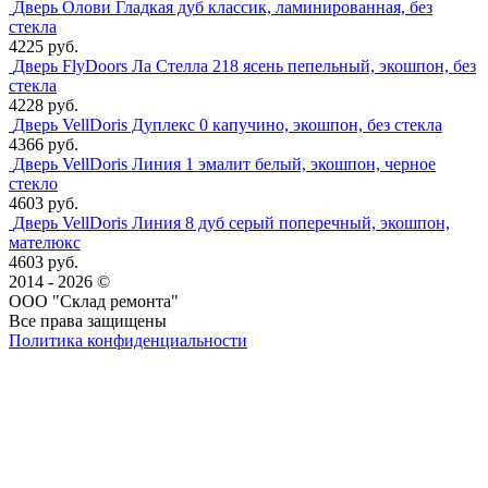
Дверь Олови Гладкая дуб классик, ламинированная, без
стекла
4225 руб.
Дверь FlyDoors Ла Стелла 218 ясень пепельный, экошпон, без
стекла
4228 руб.
Дверь VellDoris Дуплекс 0 капучино, экошпон, без стекла
4366 руб.
Дверь VellDoris Линия 1 эмалит белый, экошпон, черное
стекло
4603 руб.
Дверь VellDoris Линия 8 дуб серый поперечный, экошпон,
мателюкс
4603 руб.
2014 - 2026 ©
ООО "Склад ремонта"
Все права защищены
Политика конфиденциальности
Наша группа Вконтакте
Наш канал YouTube
Наш канал Telegram