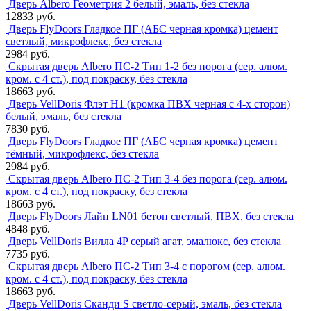
Дверь Albero Геометрия 2 белый, эмаль, без стекла
12833 руб.
Дверь FlyDoors Гладкое ПГ (АБС черная кромка) цемент
светлый, микрофлекс, без стекла
2984 руб.
Скрытая дверь Albero ПС-2 Тип 1-2 без порога (сер. алюм.
кром. с 4 ст.), под покраску, без стекла
18663 руб.
Дверь VellDoris Флэт H1 (кромка ПВХ черная с 4-х сторон)
белый, эмаль, без стекла
7830 руб.
Дверь FlyDoors Гладкое ПГ (АБС черная кромка) цемент
тёмный, микрофлекс, без стекла
2984 руб.
Скрытая дверь Albero ПС-2 Тип 3-4 без порога (сер. алюм.
кром. с 4 ст.), под покраску, без стекла
18663 руб.
Дверь FlyDoors Лайн LN01 бетон светлый, ПВХ, без стекла
4848 руб.
Дверь VellDoris Вилла 4P серый агат, эмалюкс, без стекла
7735 руб.
Скрытая дверь Albero ПС-2 Тип 3-4 с порогом (сер. алюм.
кром. с 4 ст.), под покраску, без стекла
18663 руб.
Дверь VellDoris Сканди S светло-серый, эмаль, без стекла