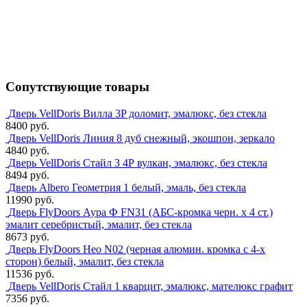
Сопутствующие товары
Дверь VellDoris Вилла 3P доломит, эмалюкс, без стекла
8400 руб.
Дверь VellDoris Линия 8 дуб снежный, экошпон, зеркало
4840 руб.
Дверь VellDoris Стайл 3 4Р вулкан, эмалюкс, без стекла
8494 руб.
Дверь Albero Геометрия 1 белый, эмаль, без стекла
11990 руб.
Дверь FlyDoors Аура Ф FN31 (АБС-кромка черн. х 4 ст.)
эмалит серебристый, эмалит, без стекла
8673 руб.
Дверь FlyDoors Нео N02 (черная алюмин. кромка с 4-х
сторон) белый, эмалит, без стекла
11536 руб.
Дверь VellDoris Стайл 1 кварцит, эмалюкс, мателюкс графит
7356 руб.