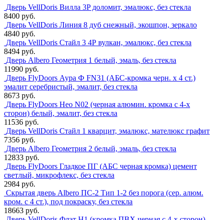
Дверь VellDoris Вилла 3P доломит, эмалюкс, без стекла
8400 руб.
Дверь VellDoris Линия 8 дуб снежный, экошпон, зеркало
4840 руб.
Дверь VellDoris Стайл 3 4Р вулкан, эмалюкс, без стекла
8494 руб.
Дверь Albero Геометрия 1 белый, эмаль, без стекла
11990 руб.
Дверь FlyDoors Аура Ф FN31 (АБС-кромка черн. х 4 ст.)
эмалит серебристый, эмалит, без стекла
8673 руб.
Дверь FlyDoors Нео N02 (черная алюмин. кромка с 4-х
сторон) белый, эмалит, без стекла
11536 руб.
Дверь VellDoris Стайл 1 кварцит, эмалюкс, мателюкс графит
7356 руб.
Дверь Albero Геометрия 2 белый, эмаль, без стекла
12833 руб.
Дверь FlyDoors Гладкое ПГ (АБС черная кромка) цемент
светлый, микрофлекс, без стекла
2984 руб.
Скрытая дверь Albero ПС-2 Тип 1-2 без порога (сер. алюм.
кром. с 4 ст.), под покраску, без стекла
18663 руб.
Дверь VellDoris Флэт H1 (кромка ПВХ черная с 4-х сторон)