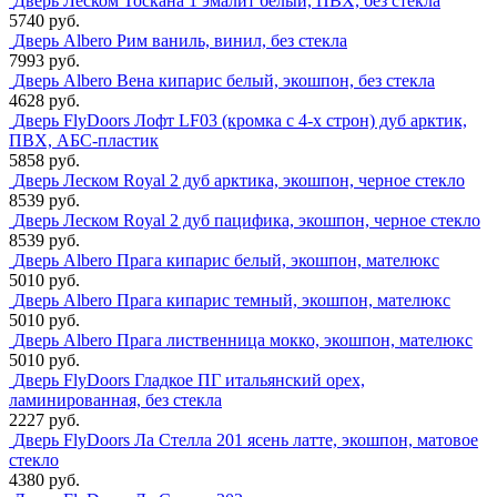
Дверь Леском Тоскана 1 эмалит белый, ПВХ, без стекла
5740 руб.
Дверь Albero Рим ваниль, винил, без стекла
7993 руб.
Дверь Albero Вена кипарис белый, экошпон, без стекла
4628 руб.
Дверь FlyDoors Лофт LF03 (кромка с 4-х строн) дуб арктик,
ПВХ, АБС-пластик
5858 руб.
Дверь Леском Royal 2 дуб арктика, экошпон, черное стекло
8539 руб.
Дверь Леском Royal 2 дуб пацифика, экошпон, черное стекло
8539 руб.
Дверь Albero Прага кипарис белый, экошпон, мателюкс
5010 руб.
Дверь Albero Прага кипарис темный, экошпон, мателюкс
5010 руб.
Дверь Albero Прага лиственница мокко, экошпон, мателюкс
5010 руб.
Дверь FlyDoors Гладкое ПГ итальянский орех,
ламинированная, без стекла
2227 руб.
Дверь FlyDoors Ла Стелла 201 ясень латте, экошпон, матовое
стекло
4380 руб.