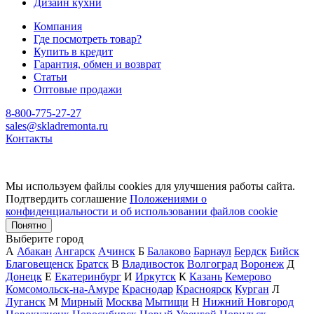
Дизайн кухни
Компания
Где посмотреть товар?
Купить в кредит
Гарантия, обмен и возврат
Статьи
Оптовые продажи
8-800-775-27-27
sales@skladremonta.ru
Контакты
Мы используем файлы cookies для улучшения работы сайта.
Подтвердить соглашение
Положениями о
конфиденциальности и об использовании файлов cookie
Понятно
Выберите город
А
Абакан
Ангарск
Ачинск
Б
Балаково
Барнаул
Бердск
Бийск
Благовещенск
Братск
В
Владивосток
Волгоград
Воронеж
Д
Донецк
Е
Екатеринбург
И
Иркутск
К
Казань
Кемерово
Комсомольск-на-Амуре
Краснодар
Красноярск
Курган
Л
Луганск
М
Мирный
Москва
Мытищи
Н
Нижний Новгород