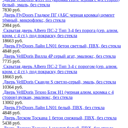
белый, эмаль, без стекла
7830 руб.
Дверь FlyDoors Гладкое ПГ (АБС черная кромка) цемент
тёмный, микрофлекс, без стекла
2984 руб.
Скрытая дверь Albero ПС-2 Тип 3-4 без порога (сер. алюм.
кром. с 4 ст.), под покраску, без стекла
18663 руб.
Дверь FlyDoors Лайн LN01 бетон светлый, ПВХ, без стекла
4848 руб.
Дверь VellDoris Вилла 4P серый агат, эмалюкс, без стекла
7735 руб.
Скрытая дверь Albero ПС-2 Тип 3-4 с порогом (сер. алюм.
кром. с 4 ст.), под покраску, без стекла
18663 руб.
Дверь VellDoris Сканди S светло-серый, эмаль, без стекла
10364 руб.
Дверь VellDoris Техно Блэк H1 (черная алюм. кромка с 4
сторон) вулкан, эмалюкс, без стекла
13002 руб.
Дверь FlyDoors Лайн LN01 белый, ПВХ, без стекла
4848 руб.
Дверь Леском Тоскана 1 бетон снежный, ПВХ, без стекла
5438 руб.