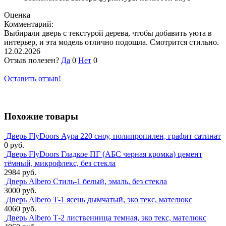
Оценка
Комментарий:
Выбирали дверь с текстурой дерева, чтобы добавить уюта в
интерьер, и эта модель отлично подошла. Смотрится стильно.
12.02.2026
Отзыв полезен?
Да
0
Нет
0
Оставить отзыв!
Похожие товары
Дверь FlyDoors Аура 220 сноу, полипропилен, графит сатинат
0 руб.
Дверь FlyDoors Гладкое ПГ (АБС черная кромка) цемент
тёмный, микрофлекс, без стекла
2984 руб.
Дверь Albero Стиль-1 белый, эмаль, без стекла
3000 руб.
Дверь Albero Т-1 ясень дымчатый, эко текс, мателюкс
4060 руб.
Дверь Albero Т-2 лиственница темная, эко текс, мателюкс