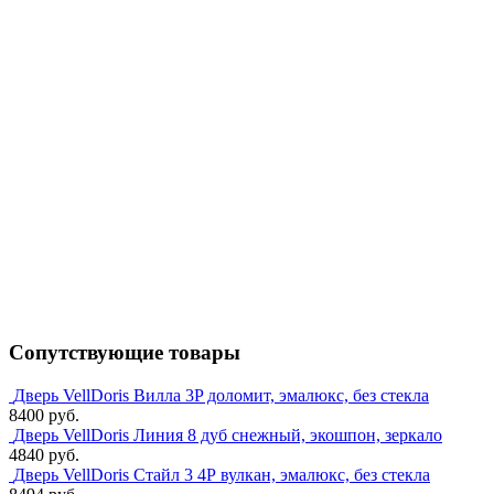
Сопутствующие товары
Дверь VellDoris Вилла 3P доломит, эмалюкс, без стекла
8400 руб.
Дверь VellDoris Линия 8 дуб снежный, экошпон, зеркало
4840 руб.
Дверь VellDoris Стайл 3 4Р вулкан, эмалюкс, без стекла