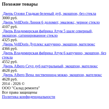
Похожие товары
Дверь Олови Гладкая беленый дуб, экошпон, без стекла
3000 руб.
Дверь VellDoris Линия 6 доломит, эмалюкс, черное стекло
4107 руб.
Дверь Владимирская фабрика Атум 5 шале северный,
экошпон, сатинированное стекло
4325 руб.
Дверь VellDoris Дуплекс капучино, экошпон, мателюкс
4366 руб.
Дверь Владимирская фабрика Атум 6 капучино, экошпон, без
стекла
4552 руб.
Дверь Albero Сеул дуб натуральный, экошпон, мателюкс
4628 руб.
Дверь Albero Вена лиственница мокко, экошпон, мателюкс
4628 руб.
2014 - 2026 ©
ООО "Склад ремонта"
Все права защищены
Политика конфиденциальности
Наша группа Вконтакте
Наш канал YouTube