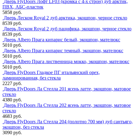
Дверь FlyDoors Лофт LF03 (кромка с 4-х строн) дуб арктик,
ПВХ, АБС-пластик
5858 руб.
Дверь Леском Royal 2 дуб арктика, экошпон, черное стекло
8539 руб.
Дверь Леском Royal 2 дуб пацифика, экошпон, черное стекло
8539 руб.
Дверь Albero Прага кипарис белый, экошпон, мателюкс
5010 руб.
Дверь Albero Прага кипарис темный, экошпон, мателюкс
5010 руб.
Дверь Albero Прага лиственница мокко, экошпон, мателюкс
5010 руб.
Дверь FlyDoors Гладкое ПГ итальянский орех,
ламинированная, без стекла
2227 руб.
Дверь FlyDoors Ла Стелла 201 ясень латте, экошпон, матовое
стекло
4380 руб.
Дверь FlyDoors Ла Стелла 202 ясень латте, экошпон, матовое
стекло
4683 руб.
Дверь FlyDoors Ла Стелла 204 (полотно 700 мм) дуб сантьяго,
экошпон, без стекла
3090 руб.