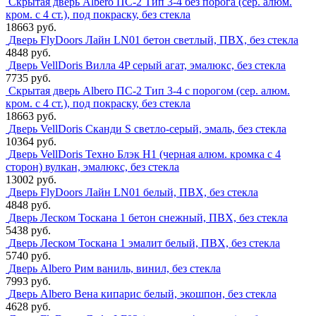
Скрытая дверь Albero ПС-2 Тип 3-4 без порога (сер. алюм.
кром. с 4 ст.), под покраску, без стекла
18663 руб.
Дверь FlyDoors Лайн LN01 бетон светлый, ПВХ, без стекла
4848 руб.
Дверь VellDoris Вилла 4P серый агат, эмалюкс, без стекла
7735 руб.
Скрытая дверь Albero ПС-2 Тип 3-4 с порогом (сер. алюм.
кром. с 4 ст.), под покраску, без стекла
18663 руб.
Дверь VellDoris Сканди S светло-серый, эмаль, без стекла
10364 руб.
Дверь VellDoris Техно Блэк H1 (черная алюм. кромка с 4
сторон) вулкан, эмалюкс, без стекла
13002 руб.
Дверь FlyDoors Лайн LN01 белый, ПВХ, без стекла
4848 руб.
Дверь Леском Тоскана 1 бетон снежный, ПВХ, без стекла
5438 руб.
Дверь Леском Тоскана 1 эмалит белый, ПВХ, без стекла
5740 руб.
Дверь Albero Рим ваниль, винил, без стекла
7993 руб.
Дверь Albero Вена кипарис белый, экошпон, без стекла
4628 руб.