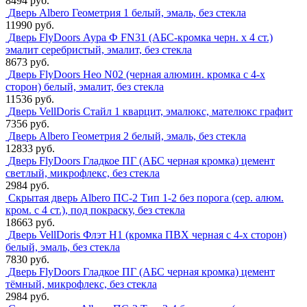
8494 руб.
Дверь Albero Геометрия 1 белый, эмаль, без стекла
11990 руб.
Дверь FlyDoors Аура Ф FN31 (АБС-кромка черн. х 4 ст.)
эмалит серебристый, эмалит, без стекла
8673 руб.
Дверь FlyDoors Нео N02 (черная алюмин. кромка с 4-х
сторон) белый, эмалит, без стекла
11536 руб.
Дверь VellDoris Стайл 1 кварцит, эмалюкс, мателюкс графит
7356 руб.
Дверь Albero Геометрия 2 белый, эмаль, без стекла
12833 руб.
Дверь FlyDoors Гладкое ПГ (АБС черная кромка) цемент
светлый, микрофлекс, без стекла
2984 руб.
Скрытая дверь Albero ПС-2 Тип 1-2 без порога (сер. алюм.
кром. с 4 ст.), под покраску, без стекла
18663 руб.
Дверь VellDoris Флэт H1 (кромка ПВХ черная с 4-х сторон)
белый, эмаль, без стекла
7830 руб.
Дверь FlyDoors Гладкое ПГ (АБС черная кромка) цемент
тёмный, микрофлекс, без стекла
2984 руб.