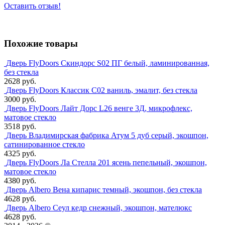
Оставить отзыв!
Похожие товары
Дверь FlyDoors Скиндорс S02 ПГ белый, ламинированная,
без стекла
2628 руб.
Дверь FlyDoors Классик С02 ваниль, эмалит, без стекла
3000 руб.
Дверь FlyDoors Лайт Дорс L26 венге 3Д, микрофлекс,
матовое стекло
3518 руб.
Дверь Владимирская фабрика Атум 5 дуб серый, экошпон,
сатинированное стекло
4325 руб.
Дверь FlyDoors Ла Стелла 201 ясень пепельный, экошпон,
матовое стекло
4380 руб.
Дверь Albero Вена кипарис темный, экошпон, без стекла
4628 руб.
Дверь Albero Сеул кедр снежный, экошпон, мателюкс
4628 руб.