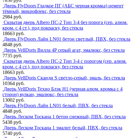
7830 руб.
Дверь FlyDoors Гладкое ПГ (АБС черная кромка) цемент
тёмный, микрофлекс, без стекла
2984 руб.
Скрытая дверь Albero ПС-2 Тип 3-4 без порога (сер. алюм.
кром. с 4 ст.), под покраску, без стекла
18663 руб.
Дверь FlyDoors Лайн LN01 бетон светлый, ПВХ, без стекла
4848 руб.
Дверь VellDoris Вилла 4P серый агат, эмалюкс, без стекла
7735 руб.
Скрытая дверь Albero ПС-2 Тип 3-4 с порогом (сер. алюм.
кром. с 4 ст.), под покраску, без стекла
18663 руб.
Дверь VellDoris Сканди S светло-серый, эмаль, без стекла
10364 руб.
Дверь VellDoris Техно Блэк H1 (черная алюм. кромка с 4
сторон) вулкан, эмалюкс, без стекла
13002 руб.
Дверь FlyDoors Лайн LN01 белый, ПВХ, без стекла
4848 руб.
Дверь Леском Тоскана 1 бетон снежный, ПВХ, без стекла
5438 руб.
Дверь Леском Тоскана 1 эмалит белый, ПВХ, без стекла
5740 руб.