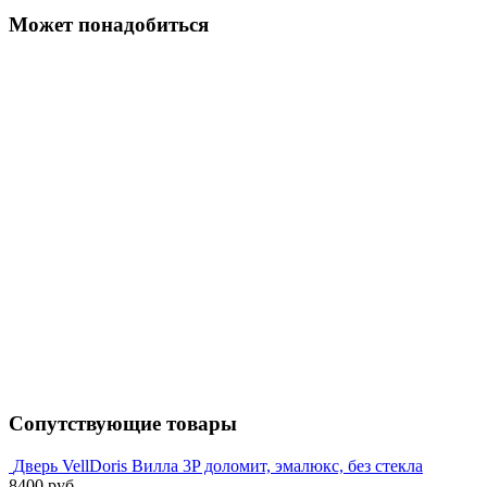
Может понадобиться
Сопутствующие товары
Дверь VellDoris Вилла 3P доломит, эмалюкс, без стекла
8400 руб.