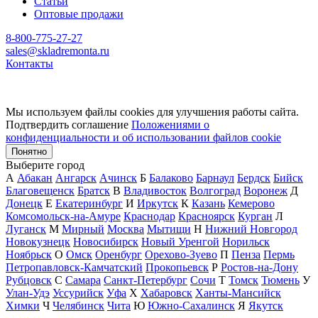
Статьи
Оптовые продажи
8-800-775-27-27
sales@skladremonta.ru
Контакты
Мы используем файлы cookies для улучшения работы сайта.
Подтвердить соглашение
Положениями о
конфиденциальности и об использовании файлов cookie
Понятно
Выберите город
А
Абакан
Ангарск
Ачинск
Б
Балаково
Барнаул
Бердск
Бийск
Благовещенск
Братск
В
Владивосток
Волгоград
Воронеж
Д
Донецк
Е
Екатеринбург
И
Иркутск
К
Казань
Кемерово
Комсомольск-на-Амуре
Краснодар
Красноярск
Курган
Л
Луганск
М
Мирный
Москва
Мытищи
Н
Нижний Новгород
Новокузнецк
Новосибирск
Новый Уренгой
Норильск
Ноябрьск
О
Омск
Оренбург
Орехово-Зуево
П
Пенза
Пермь
Петропавловск-Камчатский
Прокопьевск
Р
Ростов-на-Дону
Рубцовск
С
Самара
Санкт-Петербург
Сочи
Т
Томск
Тюмень
У
Улан-Удэ
Уссурийск
Уфа
Х
Хабаровск
Ханты-Мансийск
Химки
Ч
Челябинск
Чита
Ю
Южно-Сахалинск
Я
Якутск