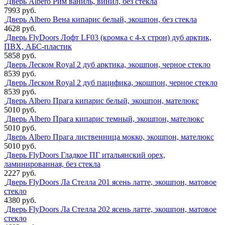
Дверь Albero Рим ваниль, винил, без стекла
7993 руб.
Дверь Albero Вена кипарис белый, экошпон, без стекла
4628 руб.
Дверь FlyDoors Лофт LF03 (кромка с 4-х строн) дуб арктик,
ПВХ, АБС-пластик
5858 руб.
Дверь Леском Royal 2 дуб арктика, экошпон, черное стекло
8539 руб.
Дверь Леском Royal 2 дуб пацифика, экошпон, черное стекло
8539 руб.
Дверь Albero Прага кипарис белый, экошпон, мателюкс
5010 руб.
Дверь Albero Прага кипарис темный, экошпон, мателюкс
5010 руб.
Дверь Albero Прага лиственница мокко, экошпон, мателюкс
5010 руб.
Дверь FlyDoors Гладкое ПГ итальянский орех,
ламинированная, без стекла
2227 руб.
Дверь FlyDoors Ла Стелла 201 ясень латте, экошпон, матовое
стекло
4380 руб.
Дверь FlyDoors Ла Стелла 202 ясень латте, экошпон, матовое
стекло