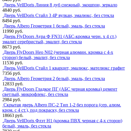
Дверь VellDoris Линия 8 дуб снежный, экошпон, зеркало
4840 руб.
Дверь VellDoris Стайл 3 4Р вулкан, эмалюкс, без стекла
8494 руб.
Дверь Albero Геометрия 1 белый, эмаль, без стекла
11990 руб.
Дверь FlyDoors Аура Ф FN31 (АБС-кромка черн. х 4 ст.)
эмалит серебристый, эмалит, без стекла
8673 руб.
Дверь FlyDoors Нео N02 (черная алюмин. кромка с 4-х
сторон) белый, эмалит, без стекла
11536 руб.
Дверь VellDoris Стайл 1 кварцит, эмалюкс, мателюкс графит
7356 руб.
Дверь Albero Геометрия 2 белый, эмаль, без стекла
12833 руб.
Дверь FlyDoors Гладкое ПГ (АБС черная кромка) цемент
светлый, микрофлекс, без стекла
2984 руб.
Скрытая дверь Albero ПС-2 Тип 1-2 без порога (сер. алюм.
кром. с 4 ст.), под покраску, без стекла
18663 руб.
Дверь VellDoris Флэт H1 (кромка ПВХ черная с 4-х сторон)
белый, эмаль, без стекла