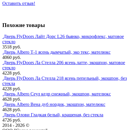
Оставить отзыв!
Похожие товары
Дверь FlyDoors Лайт Дорс L26 бьянко, микрофлекс, матовое
стекло
3518 руб.
Дверь Albero Т-1 ясень дымчатый, эко текс, мателюкс
4060 руб.
Дверь FlyDoors Ла Стелла 206 ясень латте, экошпон, матовое
стекло
4228 руб.
Дверь FlyDoors Ла Стелла 218 ясень пепельный, экошпон, без
стекла
4228 руб.
Дверь Albero Сеул кедр снежный, экошпон, мателюкс
4628 руб.
Дверь Albero Вена дуб нордик, экошпон, мателюкс
4628 руб.
Дверь Олови Гладкая белый, крашеная, без стекла
4726 руб.
2014 - 2026 ©