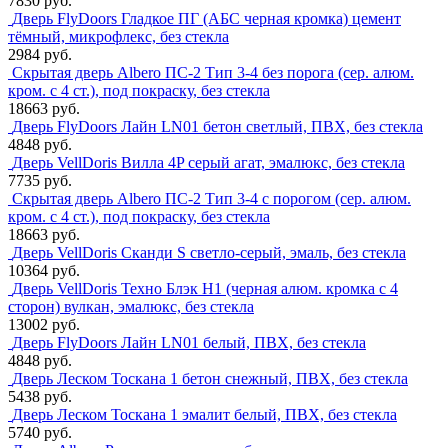
7830 руб.
Дверь FlyDoors Гладкое ПГ (АБС черная кромка) цемент
тёмный, микрофлекс, без стекла
2984 руб.
Скрытая дверь Albero ПС-2 Тип 3-4 без порога (сер. алюм.
кром. с 4 ст.), под покраску, без стекла
18663 руб.
Дверь FlyDoors Лайн LN01 бетон светлый, ПВХ, без стекла
4848 руб.
Дверь VellDoris Вилла 4P серый агат, эмалюкс, без стекла
7735 руб.
Скрытая дверь Albero ПС-2 Тип 3-4 с порогом (сер. алюм.
кром. с 4 ст.), под покраску, без стекла
18663 руб.
Дверь VellDoris Сканди S светло-серый, эмаль, без стекла
10364 руб.
Дверь VellDoris Техно Блэк H1 (черная алюм. кромка с 4
сторон) вулкан, эмалюкс, без стекла
13002 руб.
Дверь FlyDoors Лайн LN01 белый, ПВХ, без стекла
4848 руб.
Дверь Леском Тоскана 1 бетон снежный, ПВХ, без стекла
5438 руб.
Дверь Леском Тоскана 1 эмалит белый, ПВХ, без стекла
5740 руб.