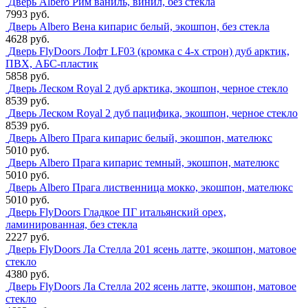
Дверь Albero Рим ваниль, винил, без стекла
7993 руб.
Дверь Albero Вена кипарис белый, экошпон, без стекла
4628 руб.
Дверь FlyDoors Лофт LF03 (кромка с 4-х строн) дуб арктик,
ПВХ, АБС-пластик
5858 руб.
Дверь Леском Royal 2 дуб арктика, экошпон, черное стекло
8539 руб.
Дверь Леском Royal 2 дуб пацифика, экошпон, черное стекло
8539 руб.
Дверь Albero Прага кипарис белый, экошпон, мателюкс
5010 руб.
Дверь Albero Прага кипарис темный, экошпон, мателюкс
5010 руб.
Дверь Albero Прага лиственница мокко, экошпон, мателюкс
5010 руб.
Дверь FlyDoors Гладкое ПГ итальянский орех,
ламинированная, без стекла
2227 руб.
Дверь FlyDoors Ла Стелла 201 ясень латте, экошпон, матовое
стекло
4380 руб.
Дверь FlyDoors Ла Стелла 202 ясень латте, экошпон, матовое
стекло