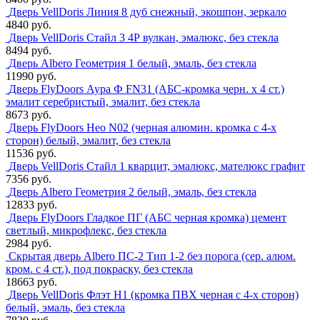
Дверь VellDoris Линия 8 дуб снежный, экошпон, зеркало
4840 руб.
Дверь VellDoris Стайл 3 4Р вулкан, эмалюкс, без стекла
8494 руб.
Дверь Albero Геометрия 1 белый, эмаль, без стекла
11990 руб.
Дверь FlyDoors Аура Ф FN31 (АБС-кромка черн. х 4 ст.)
эмалит серебристый, эмалит, без стекла
8673 руб.
Дверь FlyDoors Нео N02 (черная алюмин. кромка с 4-х
сторон) белый, эмалит, без стекла
11536 руб.
Дверь VellDoris Стайл 1 кварцит, эмалюкс, мателюкс графит
7356 руб.
Дверь Albero Геометрия 2 белый, эмаль, без стекла
12833 руб.
Дверь FlyDoors Гладкое ПГ (АБС черная кромка) цемент
светлый, микрофлекс, без стекла
2984 руб.
Скрытая дверь Albero ПС-2 Тип 1-2 без порога (сер. алюм.
кром. с 4 ст.), под покраску, без стекла
18663 руб.
Дверь VellDoris Флэт H1 (кромка ПВХ черная с 4-х сторон)
белый, эмаль, без стекла