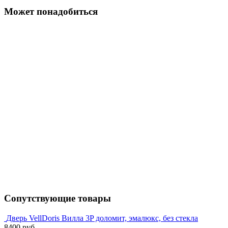
Может понадобиться
Сопутствующие товары
Дверь VellDoris Вилла 3P доломит, эмалюкс, без стекла
8400 руб.