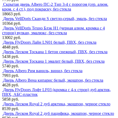
Скрытая дверь Albero ПС-2 Тип 3-4 с порогом (сер. алюм.
кром. с 4 ст.), под покраску, без стекла
18663 руб.
Дверь VellDoris Сканди S светло-серый, эмаль, без стекла
10364 руб.
Дверь VellDoris Техно Блэк H1 (черная алюм. кромка с 4
сторон) вулкан, эмалюкс, без стекла
13002 руб.
Дверь FlyDoors Лайн LN01 белый, ПВХ, без стекла
4848 руб.
Дверь Леском Тоскана 1 бетон снежный, ПВХ, без стекла
5438 руб.
Дверь Леском Тоскана 1 эмалит белый, ПВХ, без стекла
5740 руб.
Дверь Albero Рим ваниль, винил, без стекла
7993 руб.
Дверь Albero Вена кипарис белый, экошпон, без стекла
4628 руб.
Дверь FlyDoors Лофт LF03 (кромка с 4-х строн) дуб арктик,
ПВХ, АБС-пластик
5858 руб.
Дверь Леском Royal 2 дуб арктика, экошпон, черное стекло
8539 руб.
Дверь Леском Royal 2 дуб пацифика, экошпон, черное стекло