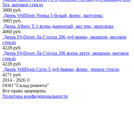
Tex, матовое стекло
3000 руб.
Дверь VellDoris Уника 5 белый, флекс, мателюкс
3905 руб.
Дверь Albero Т-1 ясень дымчатый, эко текс, мателюкс
4060 руб.
Дверь FlyDoors Ла Стелла 206 дуб мокко, экошпон, матовое
стекло
4228 руб.
Дверь FlyDoors Ла Стелла 206 ясень латте, экошпон, матовое
стекло
4228 руб.
Дверь VellDoris Сити 5 дуб бьянко, флекс, черное стекло
4271 руб.
2014 - 2026 ©
ООО "Склад ремонта"
Все права защищены
Политика конфиденциальности
Наша группа Вконтакте
Наш канал YouTube
Наш канал Telegram