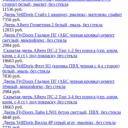
сторон) белый, эмалит, без стекла
11536 руб.
Дверь VellDoris Стайл 1 кварцит, эмалюкс, мателюкс графит
7356 руб.
Дверь Albero Геометрия 2 белый, эмаль, без стекла
12833 руб.
Дверь FlyDoors Гладкое ПГ (АБС черная кромка) цемент
светлый, микрофлекс, без стекла
2984 руб.
Скрытая дверь Albero ПС-2 Тип 1-2 без порога (сер. алюм.
кром. с 4 ст.), под покраску, без стекла
18663 руб.
Дверь VellDoris Флэт H1 (кромка ПВХ черная с 4-х сторон)
белый, эмаль, без стекла
7830 руб.
Дверь FlyDoors Гладкое ПГ (АБС черная кромка) цемент
тёмный, микрофлекс, без стекла
2984 руб.
Скрытая дверь Albero ПС-2 Тип 3-4 без порога (сер. алюм.
кром. с 4 ст.), под покраску, без стекла
18663 руб.
Дверь FlyDoors Лайн LN01 бетон светлый, ПВХ, без стекла
4848 руб.
Дверь VellDoris Вилла 4P серый агат, эмалюкс, без стекла
7735 руб.