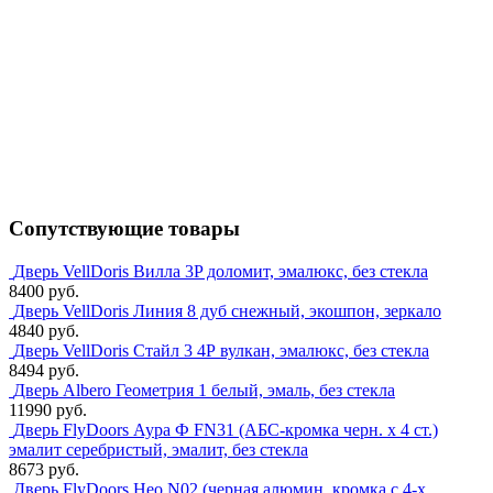
Сопутствующие товары
Дверь VellDoris Вилла 3P доломит, эмалюкс, без стекла
8400 руб.
Дверь VellDoris Линия 8 дуб снежный, экошпон, зеркало
4840 руб.
Дверь VellDoris Стайл 3 4Р вулкан, эмалюкс, без стекла
8494 руб.
Дверь Albero Геометрия 1 белый, эмаль, без стекла
11990 руб.
Дверь FlyDoors Аура Ф FN31 (АБС-кромка черн. х 4 ст.)
эмалит серебристый, эмалит, без стекла
8673 руб.
Дверь FlyDoors Нео N02 (черная алюмин. кромка с 4-х