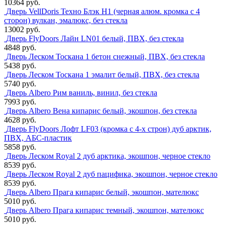
10364 руб.
Дверь VellDoris Техно Блэк H1 (черная алюм. кромка с 4
сторон) вулкан, эмалюкс, без стекла
13002 руб.
Дверь FlyDoors Лайн LN01 белый, ПВХ, без стекла
4848 руб.
Дверь Леском Тоскана 1 бетон снежный, ПВХ, без стекла
5438 руб.
Дверь Леском Тоскана 1 эмалит белый, ПВХ, без стекла
5740 руб.
Дверь Albero Рим ваниль, винил, без стекла
7993 руб.
Дверь Albero Вена кипарис белый, экошпон, без стекла
4628 руб.
Дверь FlyDoors Лофт LF03 (кромка с 4-х строн) дуб арктик,
ПВХ, АБС-пластик
5858 руб.
Дверь Леском Royal 2 дуб арктика, экошпон, черное стекло
8539 руб.
Дверь Леском Royal 2 дуб пацифика, экошпон, черное стекло
8539 руб.
Дверь Albero Прага кипарис белый, экошпон, мателюкс
5010 руб.
Дверь Albero Прага кипарис темный, экошпон, мателюкс
5010 руб.