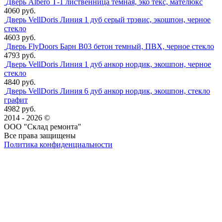
Дверь Albero Т-1 лиственница темная, эко текс, мателюкс
4060 руб.
Дверь VellDoris Линия 1 дуб серый трэвис, экошпон, черное
стекло
4603 руб.
Дверь FlyDoors Барн B03 бетон темный, ПВХ, черное стекло
4793 руб.
Дверь VellDoris Линия 1 дуб анкор нордик, экошпон, черное
стекло
4840 руб.
Дверь VellDoris Линия 6 дуб анкор нордик, экошпон, стекло
графит
4982 руб.
2014 - 2026 ©
ООО "Склад ремонта"
Все права защищены
Политика конфиденциальности
Наша группа Вконтакте
Наш канал YouTube
Наш канал Telegram