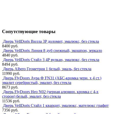
Сопутствующие товары
Дверь VellDoris Вилла 3P доломит, эмалюкс, без стекла
8400 руб.
Дверь VellDoris Линия 8 дуб снежный, экошпон, зеркало
4840 руб.
Дверь VellDoris Стайл 3 4Р вулкан, эмалюкс, без стекла
8494 руб.
Дверь Albero Геометрия 1 белый, эмаль, без стекла
11990 руб.
Дверь FlyDoors Аура Ф FN31 (АБС-кромка черн. х 4 ст.)
эмалит серебристый, эмалит, без стекла
8673 руб.
Дверь FlyDoors Нео N02 (черная алюмин. кромка с 4-х
сторон) белый, эмалит, без стекла
11536 руб.
Дверь VellDoris Стайл 1 кварцит, эмалюкс, мателюкс графит
7356 руб.