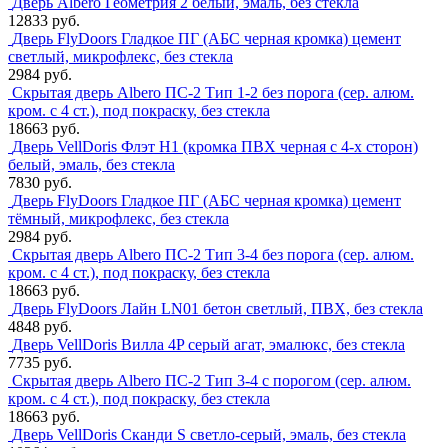
Дверь Albero Геометрия 2 белый, эмаль, без стекла
12833 руб.
Дверь FlyDoors Гладкое ПГ (АБС черная кромка) цемент
светлый, микрофлекс, без стекла
2984 руб.
Скрытая дверь Albero ПС-2 Тип 1-2 без порога (сер. алюм.
кром. с 4 ст.), под покраску, без стекла
18663 руб.
Дверь VellDoris Флэт H1 (кромка ПВХ черная с 4-х сторон)
белый, эмаль, без стекла
7830 руб.
Дверь FlyDoors Гладкое ПГ (АБС черная кромка) цемент
тёмный, микрофлекс, без стекла
2984 руб.
Скрытая дверь Albero ПС-2 Тип 3-4 без порога (сер. алюм.
кром. с 4 ст.), под покраску, без стекла
18663 руб.
Дверь FlyDoors Лайн LN01 бетон светлый, ПВХ, без стекла
4848 руб.
Дверь VellDoris Вилла 4P серый агат, эмалюкс, без стекла
7735 руб.
Скрытая дверь Albero ПС-2 Тип 3-4 с порогом (сер. алюм.
кром. с 4 ст.), под покраску, без стекла
18663 руб.
Дверь VellDoris Сканди S светло-серый, эмаль, без стекла