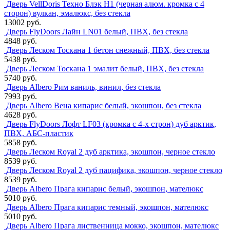
Дверь VellDoris Техно Блэк H1 (черная алюм. кромка с 4
сторон) вулкан, эмалюкс, без стекла
13002 руб.
Дверь FlyDoors Лайн LN01 белый, ПВХ, без стекла
4848 руб.
Дверь Леском Тоскана 1 бетон снежный, ПВХ, без стекла
5438 руб.
Дверь Леском Тоскана 1 эмалит белый, ПВХ, без стекла
5740 руб.
Дверь Albero Рим ваниль, винил, без стекла
7993 руб.
Дверь Albero Вена кипарис белый, экошпон, без стекла
4628 руб.
Дверь FlyDoors Лофт LF03 (кромка с 4-х строн) дуб арктик,
ПВХ, АБС-пластик
5858 руб.
Дверь Леском Royal 2 дуб арктика, экошпон, черное стекло
8539 руб.
Дверь Леском Royal 2 дуб пацифика, экошпон, черное стекло
8539 руб.
Дверь Albero Прага кипарис белый, экошпон, мателюкс
5010 руб.
Дверь Albero Прага кипарис темный, экошпон, мателюкс
5010 руб.
Дверь Albero Прага лиственница мокко, экошпон, мателюкс