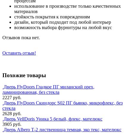
процессам
использование в производстве только качественных
материалов
стойкость покрытия к повреждениям
дизайн, который подходит под любой интерьер
возможность выбора фурнитуры на любой вкус
Отзывов пока нет.
Оставить отзыв!
Похожие товары
Дверь FlyDoors Гладкое ПГ миланский орех,
ламинированная, без стекла
2227 руб.
Дверь FlyDoors Скиндорс S02 ПГ бьянко, микрофлекс, без
стекла
2628 руб.
Дверь VellDoris Уника 5 белый, флекс, мателюкс
3905 руб.
Дверь Albero Т-2 лиственница темная, эко текс, мателюкс