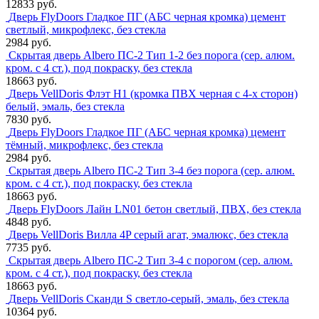
12833 руб.
Дверь FlyDoors Гладкое ПГ (АБС черная кромка) цемент
светлый, микрофлекс, без стекла
2984 руб.
Скрытая дверь Albero ПС-2 Тип 1-2 без порога (сер. алюм.
кром. с 4 ст.), под покраску, без стекла
18663 руб.
Дверь VellDoris Флэт H1 (кромка ПВХ черная с 4-х сторон)
белый, эмаль, без стекла
7830 руб.
Дверь FlyDoors Гладкое ПГ (АБС черная кромка) цемент
тёмный, микрофлекс, без стекла
2984 руб.
Скрытая дверь Albero ПС-2 Тип 3-4 без порога (сер. алюм.
кром. с 4 ст.), под покраску, без стекла
18663 руб.
Дверь FlyDoors Лайн LN01 бетон светлый, ПВХ, без стекла
4848 руб.
Дверь VellDoris Вилла 4P серый агат, эмалюкс, без стекла
7735 руб.
Скрытая дверь Albero ПС-2 Тип 3-4 с порогом (сер. алюм.
кром. с 4 ст.), под покраску, без стекла
18663 руб.
Дверь VellDoris Сканди S светло-серый, эмаль, без стекла
10364 руб.