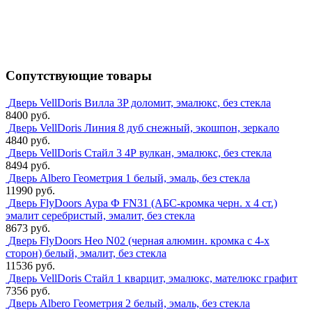
Сопутствующие товары
Дверь VellDoris Вилла 3P доломит, эмалюкс, без стекла
8400 руб.
Дверь VellDoris Линия 8 дуб снежный, экошпон, зеркало
4840 руб.
Дверь VellDoris Стайл 3 4Р вулкан, эмалюкс, без стекла
8494 руб.
Дверь Albero Геометрия 1 белый, эмаль, без стекла
11990 руб.
Дверь FlyDoors Аура Ф FN31 (АБС-кромка черн. х 4 ст.)
эмалит серебристый, эмалит, без стекла
8673 руб.
Дверь FlyDoors Нео N02 (черная алюмин. кромка с 4-х
сторон) белый, эмалит, без стекла
11536 руб.
Дверь VellDoris Стайл 1 кварцит, эмалюкс, мателюкс графит
7356 руб.
Дверь Albero Геометрия 2 белый, эмаль, без стекла