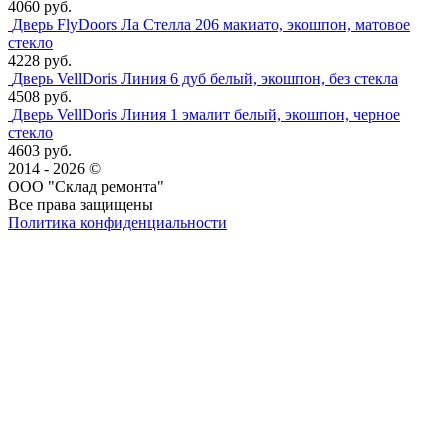
4060 руб.
Дверь FlyDoors Ла Стелла 206 макиато, экошпон, матовое
стекло
4228 руб.
Дверь VellDoris Линия 6 дуб белый, экошпон, без стекла
4508 руб.
Дверь VellDoris Линия 1 эмалит белый, экошпон, черное
стекло
4603 руб.
2014 - 2026 ©
ООО "Склад ремонта"
Все права защищены
Политика конфиденциальности
Наша группа Вконтакте
Наш канал YouTube
Наш канал Telegram