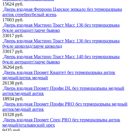
15624 руб.
Дверь входная Феррони Царское зеркало без терморазрыва
антик серебро/белый ясень
17003 руб.
Дверь входная Мастино Траст Масс 136 без терморазрыва
букле антрацит/ларче бьянко
33017 руб.
Дверь входная Мастино Траст Масс 136 без терморазрыва
букле шоколад/ларче шоколад
33017 руб.
Дверь входная Мастино Траст Масс 140 без терморазрыва
букле антрацит/ларче бьянко
36264 руб.
Дверь входная Промет Квартет без терморазрыва антик
медный/антик медный
26138 руб.
Дверь входная Промет Профи DL без терморазрыва медный
антик/медный антик
18934 руб.
Дверь входная Промет Профи PRO без терморазрыва медный
антик/медный антик
10328 руб.
Дверь входная Промет Спец PRO без терморазрыва антик
медный/итальянский орех
9435 руб.