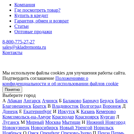
Компания
Где посмотреть товар?
Купить в кредит
Гарантия, обмен и возврат
Статьи
Оптовые продажи
8-800-775-27-27
sales@skladremonta.ru
Контакты
Мы используем файлы cookies для улучшения работы сайта.
Подтвердить соглашение
Положениями о
конфиденциальности и об использовании файлов cookie
Понятно
Выберите город
А
Абакан
Ангарск
Ачинск
Б
Балаково
Барнаул
Бердск
Бийск
Благовещенск
Братск
В
Владивосток
Волгоград
Воронеж
Д
Донецк
Е
Екатеринбург
И
Иркутск
К
Казань
Кемерово
Комсомольск-на-Амуре
Краснодар
Красноярск
Курган
Л
Луганск
М
Мирный
Москва
Мытищи
Н
Нижний Новгород
Новокузнецк
Новосибирск
Новый Уренгой
Норильск
Ноябрьск
О
Омск
Оренбург
Орехово-Зуево
П
Пенза
Пермь