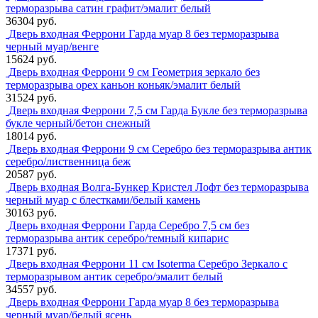
терморазрыва сатин графит/эмалит белый
36304 руб.
Дверь входная Феррони Гарда муар 8 без терморазрыва
черный муар/венге
15624 руб.
Дверь входная Феррони 9 см Геометрия зеркало без
терморазрыва орех каньон коньяк/эмалит белый
31524 руб.
Дверь входная Феррони 7,5 см Гарда Букле без терморазрыва
букле черный/бетон снежный
18014 руб.
Дверь входная Феррони 9 см Серебро без терморазрыва антик
серебро/лиственница беж
20587 руб.
Дверь входная Волга-Бункер Кристел Лофт без терморазрыва
черный муар с блестками/белый камень
30163 руб.
Дверь входная Феррони Гарда Серебро 7,5 см без
терморазрыва антик серебро/темный кипарис
17371 руб.
Дверь входная Феррони 11 см Isoterma Серебро Зеркало с
терморазрывом антик серебро/эмалит белый
34557 руб.
Дверь входная Феррони Гарда муар 8 без терморазрыва
черный муар/белый ясень