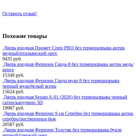
Оставить отзыв!
Похожие товары
Дверь входная Промет Спец PRO без терморазрыва антик
медный/итальянский орех
9435 руб.
Дверь входная Феррони Гарда 8 без терморазрыва антик медь/
венге
15349 руб.
Дверь входная Феррони Гарда муар 8 без терморазрыва
черный муар/белый ясень
15624 руб.
Дверь входная Sezam A-01 (2026) без терморазрыва черный
сатин/капучино 3D
19987 руб.
Дверь входная Феррони 9 см Серебро без терморазрыва антик
серебро/лиственница беж
20587 руб.
Дверь входная Феррони Толстяк без терморазрыва букле
черный/грецкий орех