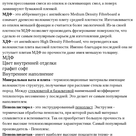
путем прессования смеси из опилок и склеивающих смол, а поверх
ламинируют бумажной пленкой.
МДФ
- это аббревиатура с английского Medium Density Fibreboard и
означает древесно-волокнистую плиту средней плотности. Изготавливается
из опилок меньшей фракции и считается более экологичной. Из-за своей
плотности МДФ позволяет производить фрезерование поверхности, что
сделало ее самым популярным сырьем для изготовления дверей.
ХДФ
- от английского High Density Fiberboard, что переводится как
волокнистая плита высокой плотности. Именно благодаря последней она не
уступает плитам МДФ по прочности даже имея меньшую толщину.
МДФ
Цвет внутренней отделки
графит софт
Внутреннее наполнение
Минеральная вата и плита
- термоизоляционные материалы имеющие
волокнистую структуру, получаемые при расплаве стекла или горных
пород. Между
стекловатой и базальтовой
наименьший коэффициент
теплопотерь несомненно у последней. Это делает ее самым популярным
наполнителем.
Пенополистирол
- это экструдированный
пенопласт
. Экструзия -
термическая обработка пенопласта, при которой рыхлый материал
сплавляется и вспенивается. Так он приобретает большую прочность и
более высокие теплоизоляционные характеристики. Самый популярный
производитель - Пеноплекс.
Пенополиуретан
- имеет наиболее высокие показатели термо- и