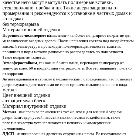
качестве него могут выступать полимерные вставки,
стекловолокно, пробка и пр. Такие двери защищены от
промерзания и рекомендуются к установке в частных домах и
коттеджах.
без терморазрыва
Материал внешней отделки
Порошково-полимерное напыление
- наиболее популярное покрытие для
металлических входных дверей. После напыления состава под воздействием
высокой температуры происходит полимеризация вещества, пластик
проникает в поры металла равномерно распределяясь по поверхности.
Такое покрытие является:
Атмосферостойким
, так как не боится влаги, перепадов температур от
минус до плюс 60 и воздействия ультрафиолета. Все это защищает полотно
от коррозии.
Антивандальным
и стойким к механическим повреждениям, что позволяет
двери служить десятилетиями не теряя привлекательного внешнего вида.
металл
Цвет внешней отделки
антрацит муар блеск
Материал внутренней отделки
Металл
- как правило применяется тот же, что и для внешней отделки
двери. Благодаря устойчивости к механическим воздействиям, такие
полотна зачастую устанавливаются в нежилых и коммерческих
помещениях.
ЛДСП
- ламинированная древесно-стружечная плита. Ее изготавливают