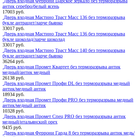
Дверь входная Феррони Царское зеркало без терморазрыва
антик серебро/белый ясень
17003 руб.
Дверь входная Мастино Траст Масс 136 без терморазрыва
букле антрацит/ларче бьянко
33017 руб.
Дверь входная Мастино Траст Масс 136 без терморазрыва
букле шоколад/ларче шоколад
33017 руб.
Дверь входная Мастино Траст Масс 140 без терморазрыва
букле антрацит/ларче бьянко
36264 руб.
Дверь входная Промет Квартет без терморазрыва антик
медный/антик медный
26138 руб.
Дверь входная Промет Профи DL без терморазрыва медный
антик/медный антик
18934 руб.
Дверь входная Промет Профи PRO без терморазрыва медный
антик/медный антик
10328 руб.
Дверь входная Промет Спец PRO без терморазрыва антик
медный/итальянский орех
9435 руб.
Дверь входная Феррони Гарда 8 без терморазрыва антик медь/