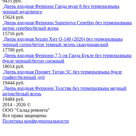
9435 руб.
Дверь входная Феррони Гарда муар 8 без терморазрыва
черный муар/венге
15624 руб.
Дверь входная Феррони Supernova Серебро без терморазрыва
антик серебро/белый ясень
15716 руб.
Дверь входная Sezam Хит О-140 (2026) без терморазрыва
черный сатин/бетон темный /ясень скандинавский
17709 руб.
Дверь входная Феррони 7,5 см Гарда Букле без терморазрыва
букле черный/бетон снежный
18014 руб.
Дверь входная Промет Титан 5С без терморазрыва букле
графит/беленый дуб
19444 руб.
Дверь входная Феррони Толстяк без терморазрыва медный
антик/белый ясень
19484 руб.
2014 - 2026 ©
ООО "Склад ремонта"
Все права защищены
Политика конфиденциальности
Наша группа Вконтакте
Наш канал YouTube