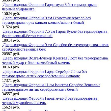
36304 руб.
Дверь входная Феррони Гарда муар 8 без терморазрыва
черный муар/венге
15624 руб.
Дверь входная Феррони 9 см Геометрия зеркало без
терморазрыва орех каньон коньяк/эмалит белый
31524 руб.
Дверь входная Феррони 7,5 см Гарда Букле без терморазрыва
букле черный/бетон снежный
18014 руб.
Дверь входная Феррони 9 см Серебро без терморазрыва антик
серебро/лиственница беж
20587 руб.
Дверь входная Волга-Бункер Кристел Лофт без терморазрыва
черный муар с блестками/белый камень
30163 руб.
Дверь входная Феррони Гарда Серебро 7,5 см без
терморазрыва антик серебро/темный кипарис
17371 руб.
Дверь входная Феррони 11 см Isoterma Серебро Зеркало с
терморазрывом антик серебро/эмалит белый
34557 руб.
Дверь входная Феррони Гарда муар 8 без терморазрыва
черный муар/белый ясень
15624 руб.