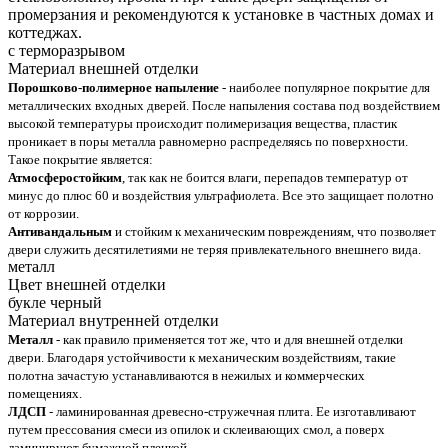
промерзания и рекомендуются к установке в частных домах и
коттеджах.
с терморазрывом
Материал внешней отделки
Порошково-полимерное напыление
- наиболее популярное покрытие для
металлических входных дверей. После напыления состава под воздействием
высокой температуры происходит полимеризация вещества, пластик
проникает в поры металла равномерно распределяясь по поверхности.
Такое покрытие является:
Атмосферостойким
, так как не боится влаги, перепадов температур от
минус до плюс 60 и воздействия ультрафиолета. Все это защищает полотно
от коррозии.
Антивандальным
и стойким к механическим повреждениям, что позволяет
двери служить десятилетиями не теряя привлекательного внешнего вида.
металл
Цвет внешней отделки
букле черный
Материал внутренней отделки
Металл
- как правило применяется тот же, что и для внешней отделки
двери. Благодаря устойчивости к механическим воздействиям, такие
полотна зачастую устанавливаются в нежилых и коммерческих
помещениях.
ЛДСП
- ламинированная древесно-стружечная плита. Ее изготавливают
путем прессования смеси из опилок и склеивающих смол, а поверх
ламинируют бумажной пленкой.