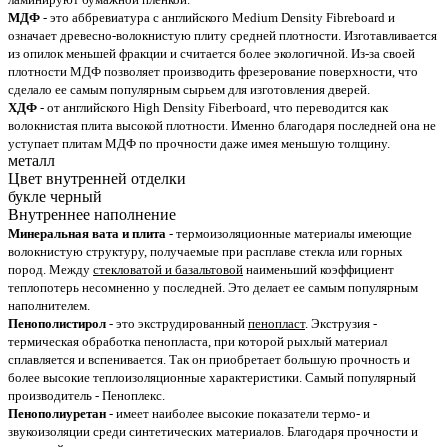
МДФ
- это аббревиатура с английского Medium Density Fibreboard и
означает древесно-волокнистую плиту средней плотности. Изготавливается
из опилок меньшей фракции и считается более экологичной. Из-за своей
плотности МДФ позволяет производить фрезерование поверхности, что
сделало ее самым популярным сырьем для изготовления дверей.
ХДФ
- от английского High Density Fiberboard, что переводится как
волокнистая плита высокой плотности. Именно благодаря последней она не
уступает плитам МДФ по прочности даже имея меньшую толщину.
металл
Цвет внутренней отделки
букле черный
Внутреннее наполнение
Минеральная вата и плита
- термоизоляционные материалы имеющие
волокнистую структуру, получаемые при расплаве стекла или горных
пород. Между
стекловатой и базальтовой
наименьший коэффициент
теплопотерь несомненно у последней. Это делает ее самым популярным
наполнителем.
Пенополистирол
- это экструдированный
пенопласт
. Экструзия -
термическая обработка пенопласта, при которой рыхлый материал
сплавляется и вспенивается. Так он приобретает большую прочность и
более высокие теплоизоляционные характеристики. Самый популярный
производитель - Пеноплекс.
Пенополиуретан
- имеет наиболее высокие показатели термо- и
звукоизоляции среди синтетических материалов. Благодаря прочности и