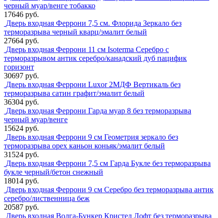
черный муар/венге тобакко
17646 руб.
Дверь входная Феррони 7,5 см. Флорида Зеркало без
терморазрыва черный кварц/эмалит белый
27664 руб.
Дверь входная Феррони 11 см Isoterma Серебро с
терморазрывом антик серебро/канадский дуб пацифик
горизонт
30697 руб.
Дверь входная Феррони Luxor 2МДФ Вертикаль без
терморазрыва сатин графит/эмалит белый
36304 руб.
Дверь входная Феррони Гарда муар 8 без терморазрыва
черный муар/венге
15624 руб.
Дверь входная Феррони 9 см Геометрия зеркало без
терморазрыва орех каньон коньяк/эмалит белый
31524 руб.
Дверь входная Феррони 7,5 см Гарда Букле без терморазрыва
букле черный/бетон снежный
18014 руб.
Дверь входная Феррони 9 см Серебро без терморазрыва антик
серебро/лиственница беж
20587 руб.
Дверь входная Волга-Бункер Кристел Лофт без терморазрыва