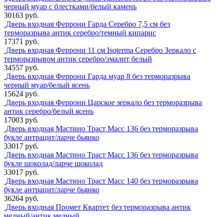
черный муар с блестками/белый камень
30163 руб.
Дверь входная Феррони Гарда Серебро 7,5 см без
терморазрыва антик серебро/темный кипарис
17371 руб.
Дверь входная Феррони 11 см Isoterma Серебро Зеркало с
терморазрывом антик серебро/эмалит белый
34557 руб.
Дверь входная Феррони Гарда муар 8 без терморазрыва
черный муар/белый ясень
15624 руб.
Дверь входная Феррони Царское зеркало без терморазрыва
антик серебро/белый ясень
17003 руб.
Дверь входная Мастино Траст Масс 136 без терморазрыва
букле антрацит/ларче бьянко
33017 руб.
Дверь входная Мастино Траст Масс 136 без терморазрыва
букле шоколад/ларче шоколад
33017 руб.
Дверь входная Мастино Траст Масс 140 без терморазрыва
букле антрацит/ларче бьянко
36264 руб.
Дверь входная Промет Квартет без терморазрыва антик
медный/антик медный