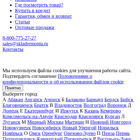
Где посмотреть товар?
Купить в кредит
Гарантия, обмен и возврат
Статьи
Оптовые продажи
8-800-775-27-27
sales@skladremonta.ru
Контакты
Мы используем файлы cookies для улучшения работы сайта.
Подтвердить соглашение
Положениями о
конфиденциальности и об использовании файлов cookie
Понятно
Выберите город
А
Абакан
Ангарск
Ачинск
Б
Балаково
Барнаул
Бердск
Бийск
Благовещенск
Братск
В
Владивосток
Волгоград
Воронеж
Д
Донецк
Е
Екатеринбург
И
Иркутск
К
Казань
Кемерово
Комсомольск-на-Амуре
Краснодар
Красноярск
Курган
Л
Луганск
М
Мирный
Москва
Мытищи
Н
Нижний Новгород
Новокузнецк
Новосибирск
Новый Уренгой
Норильск
Ноябрьск
О
Омск
Оренбург
Орехово-Зуево
П
Пенза
Пермь
Петропавловск-Камчатский
Прокопьевск
Р
Ростов-на-Дону