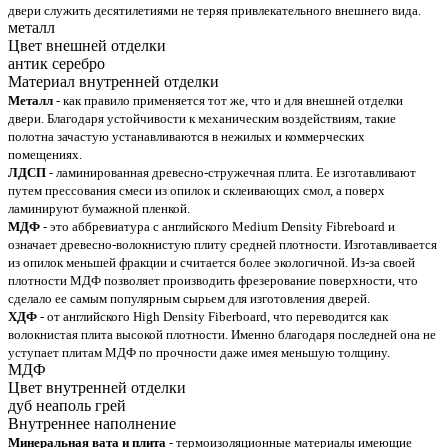
двери служить десятилетиями не теряя привлекательного внешнего вида.
металл
Цвет внешней отделки
антик серебро
Материал внутренней отделки
Металл
- как правило применяется тот же, что и для внешней отделки
двери. Благодаря устойчивости к механическим воздействиям, такие
полотна зачастую устанавливаются в нежилых и коммерческих
помещениях.
ЛДСП
- ламинированная древесно-стружечная плита. Ее изготавливают
путем прессования смеси из опилок и склеивающих смол, а поверх
ламинируют бумажной пленкой.
МДФ
- это аббревиатура с английского Medium Density Fibreboard и
означает древесно-волокнистую плиту средней плотности. Изготавливается
из опилок меньшей фракции и считается более экологичной. Из-за своей
плотности МДФ позволяет производить фрезерование поверхности, что
сделало ее самым популярным сырьем для изготовления дверей.
ХДФ
- от английского High Density Fiberboard, что переводится как
волокнистая плита высокой плотности. Именно благодаря последней она не
уступает плитам МДФ по прочности даже имея меньшую толщину.
МДФ
Цвет внутренней отделки
дуб неаполь грей
Внутреннее наполнение
Минеральная вата и плита
- термоизоляционные материалы имеющие