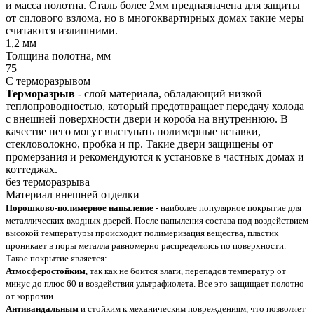
и масса полотна. Сталь более 2мм предназначена для защиты
от силового взлома, но в многоквартирных домах такие меры
считаются излишними.
1,2 мм
Толщина полотна, мм
75
С терморазрывом
Терморазрыв
- слой материала, обладающий низкой
теплопроводностью, который предотвращает передачу холода
с внешней поверхности двери и короба на внутреннюю. В
качестве него могут выступать полимерные вставки,
стекловолокно, пробка и пр. Такие двери защищены от
промерзания и рекомендуются к установке в частных домах и
коттеджах.
без терморазрыва
Материал внешней отделки
Порошково-полимерное напыление
- наиболее популярное покрытие для
металлических входных дверей. После напыления состава под воздействием
высокой температуры происходит полимеризация вещества, пластик
проникает в поры металла равномерно распределяясь по поверхности.
Такое покрытие является:
Атмосферостойким
, так как не боится влаги, перепадов температур от
минус до плюс 60 и воздействия ультрафиолета. Все это защищает полотно
от коррозии.
Антивандальным
и стойким к механическим повреждениям, что позволяет