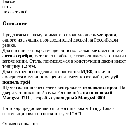
Глазок
есть
показать всё
Описание
Предлагаем вашему вниманию входную дверь
Феррони
,
одного из лучших производителей дверей на Российском
рынке.
Для внешнего покрытия двери использован
металл
в цвете
антик серебро
, материал надёжен, легко очищается от пыли и
загрязнений. Сталь, применяемая в конструкции двери имеет
толщину
1,2 мм.
Для внутренней отделки используется
МДФ
, отлично
смотрится внутри помещения и имеет красивый цвет
дуб
неаполь грей
Шумоизоляция обеспечена материалом
пенополистирол
. На
двери установлено
2
замка. Основной -
цилиндровый
Mangyst 3211
, второй -
сувальдный Mangyst 3001.
На товар предоставляется гарантия сроком
1 год
. Товар
сертифицирован и соответствует ГОСТ.
Отзывов пока нет.