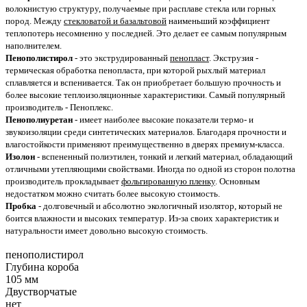
волокнистую структуру, получаемые при расплаве стекла или горных
пород. Между
стекловатой и базальтовой
наименьший коэффициент
теплопотерь несомненно у последней. Это делает ее самым популярным
наполнителем.
Пенополистирол
- это экструдированный
пенопласт
. Экструзия -
термическая обработка пенопласта, при которой рыхлый материал
сплавляется и вспенивается. Так он приобретает большую прочность и
более высокие теплоизоляционные характеристики. Самый популярный
производитель - Пеноплекс.
Пенополиуретан
- имеет наиболее высокие показатели термо- и
звукоизоляции среди синтетических материалов. Благодаря прочности и
влагостойкости применяют преимущественно в дверях премиум-класса.
Изолон
- вспененный полиэтилен, тонкий и легкий материал, обладающий
отличными утепляющими свойствами. Иногда по одной из сторон полотна
производитель прокладывает
фольгированную пленку
. Основным
недостатком можно считать более высокую стоимость.
Пробка
- долговечный и абсолютно экологичный изолятор, который не
боится влажности и высоких температур. Из-за своих характеристик и
натуральности имеет довольно высокую стоимость.
пенополистирол
Глубина короба
105 мм
Двустворчатые
нет