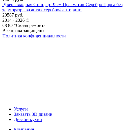
Дверь входная Стандарт 9 см Прагматик Серебро Царга без
терморазрыва антик серебро/санторини
20587 руб.
2014 - 2026 ©
ООО "Склад ремонта"
Все права защищены
Политика конфиденциальности
Наша группа Вконтакте
Наш канал YouTube
Наш канал Telegram
Услуги
Заказать 3D дизайн
Дизайн кухни
Компания