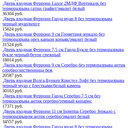
Дверь входная Феррони Luxor 2МДФ Вертикаль без
терморазрыва сатин графит/эмалит белый
36304 руб.
Дверь входная Феррони Гарда муар 8 без терморазрыва
черный муар/венге
15624 руб.
Дверь входная Феррони 9 см Геометрия зеркало без
терморазрыва орех каньон коньяк/эмалит белый
31524 руб.
Дверь входная Феррони 7,5 см Гарда Букле без терморазрыва
букле черный/бетон снежный
18014 руб.
Дверь входная Феррони 9 см Серебро без терморазрыва антик
серебро/лиственница беж
20587 руб.
Дверь входная Волга-Бункер Кристел Лофт без терморазрыва
черный муар с блестками/белый камень
30163 руб.
Дверь входная Феррони Гарда Серебро 7,5 см без
терморазрыва антик серебро/темный кипарис
17371 руб.
Дверь входная Феррони 11 см Isoterma Серебро Зеркало с
терморазрывом антик серебро/эмалит белый
34557 руб.
Дверь входная Феррони Гарда муар 8 без терморазрыва