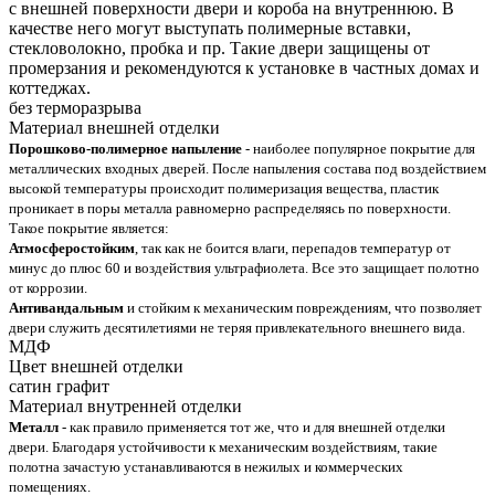
с внешней поверхности двери и короба на внутреннюю. В
качестве него могут выступать полимерные вставки,
стекловолокно, пробка и пр. Такие двери защищены от
промерзания и рекомендуются к установке в частных домах и
коттеджах.
без терморазрыва
Материал внешней отделки
Порошково-полимерное напыление
- наиболее популярное покрытие для
металлических входных дверей. После напыления состава под воздействием
высокой температуры происходит полимеризация вещества, пластик
проникает в поры металла равномерно распределяясь по поверхности.
Такое покрытие является:
Атмосферостойким
, так как не боится влаги, перепадов температур от
минус до плюс 60 и воздействия ультрафиолета. Все это защищает полотно
от коррозии.
Антивандальным
и стойким к механическим повреждениям, что позволяет
двери служить десятилетиями не теряя привлекательного внешнего вида.
МДФ
Цвет внешней отделки
сатин графит
Материал внутренней отделки
Металл
- как правило применяется тот же, что и для внешней отделки
двери. Благодаря устойчивости к механическим воздействиям, такие
полотна зачастую устанавливаются в нежилых и коммерческих
помещениях.