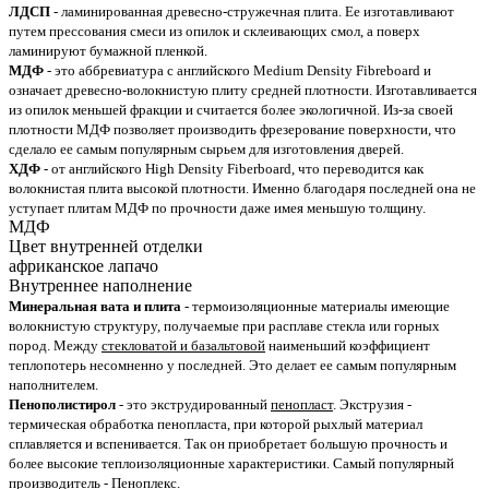
ЛДСП
- ламинированная древесно-стружечная плита. Ее изготавливают
путем прессования смеси из опилок и склеивающих смол, а поверх
ламинируют бумажной пленкой.
МДФ
- это аббревиатура с английского Medium Density Fibreboard и
означает древесно-волокнистую плиту средней плотности. Изготавливается
из опилок меньшей фракции и считается более экологичной. Из-за своей
плотности МДФ позволяет производить фрезерование поверхности, что
сделало ее самым популярным сырьем для изготовления дверей.
ХДФ
- от английского High Density Fiberboard, что переводится как
волокнистая плита высокой плотности. Именно благодаря последней она не
уступает плитам МДФ по прочности даже имея меньшую толщину.
МДФ
Цвет внутренней отделки
африканское лапачо
Внутреннее наполнение
Минеральная вата и плита
- термоизоляционные материалы имеющие
волокнистую структуру, получаемые при расплаве стекла или горных
пород. Между
стекловатой и базальтовой
наименьший коэффициент
теплопотерь несомненно у последней. Это делает ее самым популярным
наполнителем.
Пенополистирол
- это экструдированный
пенопласт
. Экструзия -
термическая обработка пенопласта, при которой рыхлый материал
сплавляется и вспенивается. Так он приобретает большую прочность и
более высокие теплоизоляционные характеристики. Самый популярный
производитель - Пеноплекс.