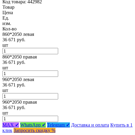
Код товара: 442982
Товар
Цена
Ед.
изм.
Кол-во
860*2050 левая
36 671 руб.
шт
860*2050 правая
36 671 руб.
шт
960*2050 левая
36 671 руб.
шт
960*2050 правая
36 671 руб.
шт
MAX ✔
WhatsApp ✔
Telegram ✔
Доставка и оплата
Купить в 1
клик
Запросить скидку %