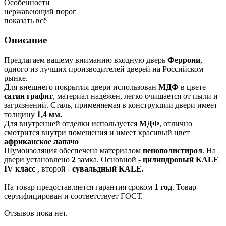
Особенности
нержавеющий порог
показать всё
Описание
Предлагаем вашему вниманию входную дверь
Феррони
,
одного из лучших производителей дверей на Российском
рынке.
Для внешнего покрытия двери использован
МДФ
в цвете
сатин графит
, материал надёжен, легко очищается от пыли и
загрязнений. Сталь, применяемая в конструкции двери имеет
толщину
1,4 мм.
Для внутренней отделки используется
МДФ
, отлично
смотрится внутри помещения и имеет красивый цвет
африканское лапачо
Шумоизоляция обеспечена материалом
пенополистирол
. На
двери установлено
2
замка. Основной -
цилиндровый KALE
IV класс
, второй -
сувальдный KALE.
На товар предоставляется гарантия сроком
1 год
. Товар
сертифицирован и соответствует ГОСТ.
Отзывов пока нет.