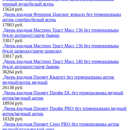
черный муар/белый ясень
15624 руб.
Дверь входная Феррони Царское зеркало без терморазрыва
антик серебро/белый ясень
17003 руб.
Дверь входная Мастино Траст Масс 136 без терморазрыва
букле антрацит/ларче бьянко
33017 руб.
Дверь входная Мастино Траст Масс 136 без терморазрыва
букле шоколад/ларче шоколад
33017 руб.
Дверь входная Мастино Траст Масс 140 без терморазрыва
букле антрацит/ларче бьянко
36264 руб.
Дверь входная Промет Квартет без терморазрыва антик
медный/антик медный
26138 руб.
Дверь входная Промет Профи DL без терморазрыва медный
антик/медный антик
18934 руб.
Дверь входная Промет Профи PRO без терморазрыва медный
антик/медный антик
10328 руб.
Дверь входная Промет Спец PRO без терморазрыва антик
медный/итальянский орех