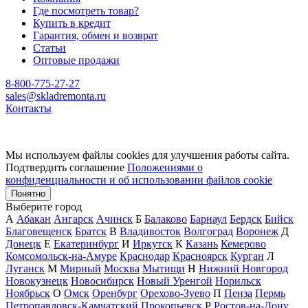
Где посмотреть товар?
Купить в кредит
Гарантия, обмен и возврат
Статьи
Оптовые продажи
8-800-775-27-27
sales@skladremonta.ru
Контакты
Мы используем файлы cookies для улучшения работы сайта.
Подтвердить соглашение
Положениями о
конфиденциальности и об использовании файлов cookie
Понятно
Выберите город
А
Абакан
Ангарск
Ачинск
Б
Балаково
Барнаул
Бердск
Бийск
Благовещенск
Братск
В
Владивосток
Волгоград
Воронеж
Д
Донецк
Е
Екатеринбург
И
Иркутск
К
Казань
Кемерово
Комсомольск-на-Амуре
Краснодар
Красноярск
Курган
Л
Луганск
М
Мирный
Москва
Мытищи
Н
Нижний Новгород
Новокузнецк
Новосибирск
Новый Уренгой
Норильск
Ноябрьск
О
Омск
Оренбург
Орехово-Зуево
П
Пенза
Пермь
Петропавловск-Камчатский
Прокопьевск
Р
Ростов-на-Дону