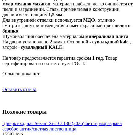
муар меланж махагон
, материал надёжен, легко очищается от
пыли и загрязнений. Сталь, применяемая в конструкции
двери имеет толщину
1,5 мм.
Для внутренней отделки используется
МДФ
, отлично
смотрится внутри помещения и имеет красивый цвет
велюто
биянко
Шумоизоляция обеспечена материалом
минеральная плита
.
На двери установлено
2
замка. Основной -
сувальдный kale
,
второй -
сувальдный KALE.
На товар предоставляется гарантия сроком
1 год
. Товар
сертифицирован и соответствует ГОСТ.
Отзывов пока нет.
Оставить отзыв!
Похожие товары
Дверь входная Sezam Хит О-130 (2026) без терморазрыва
серебро антик/светлая лиственница
15583 руб.