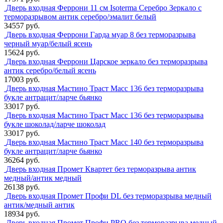
Дверь входная Феррони 11 см Isoterma Серебро Зеркало с
терморазрывом антик серебро/эмалит белый
34557 руб.
Дверь входная Феррони Гарда муар 8 без терморазрыва
черный муар/белый ясень
15624 руб.
Дверь входная Феррони Царское зеркало без терморазрыва
антик серебро/белый ясень
17003 руб.
Дверь входная Мастино Траст Масс 136 без терморазрыва
букле антрацит/ларче бьянко
33017 руб.
Дверь входная Мастино Траст Масс 136 без терморазрыва
букле шоколад/ларче шоколад
33017 руб.
Дверь входная Мастино Траст Масс 140 без терморазрыва
букле антрацит/ларче бьянко
36264 руб.
Дверь входная Промет Квартет без терморазрыва антик
медный/антик медный
26138 руб.
Дверь входная Промет Профи DL без терморазрыва медный
антик/медный антик
18934 руб.
Дверь входная Промет Профи PRO без терморазрыва медный