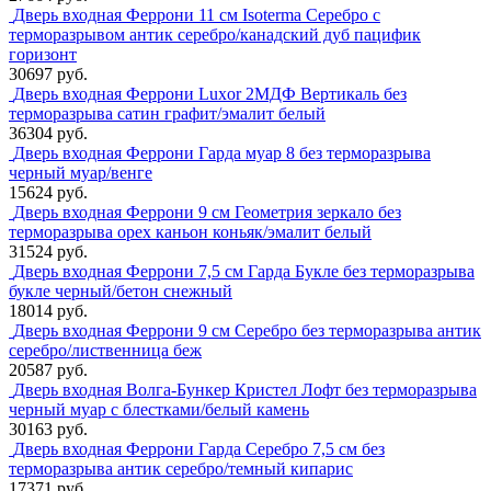
Дверь входная Феррони 11 см Isoterma Серебро с
терморазрывом антик серебро/канадский дуб пацифик
горизонт
30697 руб.
Дверь входная Феррони Luxor 2МДФ Вертикаль без
терморазрыва сатин графит/эмалит белый
36304 руб.
Дверь входная Феррони Гарда муар 8 без терморазрыва
черный муар/венге
15624 руб.
Дверь входная Феррони 9 см Геометрия зеркало без
терморазрыва орех каньон коньяк/эмалит белый
31524 руб.
Дверь входная Феррони 7,5 см Гарда Букле без терморазрыва
букле черный/бетон снежный
18014 руб.
Дверь входная Феррони 9 см Серебро без терморазрыва антик
серебро/лиственница беж
20587 руб.
Дверь входная Волга-Бункер Кристел Лофт без терморазрыва
черный муар с блестками/белый камень
30163 руб.
Дверь входная Феррони Гарда Серебро 7,5 см без
терморазрыва антик серебро/темный кипарис
17371 руб.