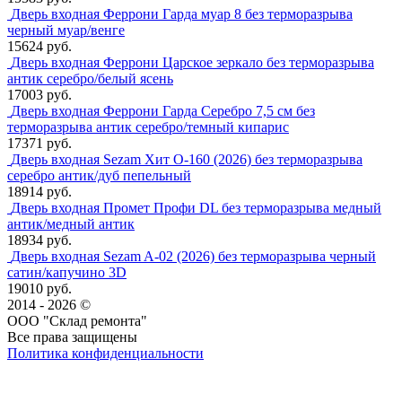
Дверь входная Феррони Гарда муар 8 без терморазрыва
черный муар/венге
15624 руб.
Дверь входная Феррони Царское зеркало без терморазрыва
антик серебро/белый ясень
17003 руб.
Дверь входная Феррони Гарда Серебро 7,5 см без
терморазрыва антик серебро/темный кипарис
17371 руб.
Дверь входная Sezam Хит О-160 (2026) без терморазрыва
серебро антик/дуб пепельный
18914 руб.
Дверь входная Промет Профи DL без терморазрыва медный
антик/медный антик
18934 руб.
Дверь входная Sezam A-02 (2026) без терморазрыва черный
сатин/капучино 3D
19010 руб.
2014 - 2026 ©
ООО "Склад ремонта"
Все права защищены
Политика конфиденциальности
Наша группа Вконтакте
Наш канал YouTube
Наш канал Telegram