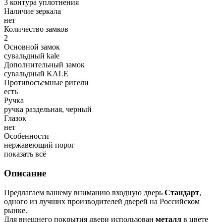
3 контура уплотнения
Наличие зеркала
нет
Количество замков
2
Основной замок
сувальдный kale
Дополнительный замок
сувальдный KALE
Противосъемные ригели
есть
Ручка
ручка раздельная, черный
Глазок
нет
Особенности
нержавеющий порог
показать всё
Описание
Предлагаем вашему вниманию входную дверь
Стандарт
,
одного из лучших производителей дверей на Российском
рынке.
Для внешнего покрытия двери использован
металл
в цвете