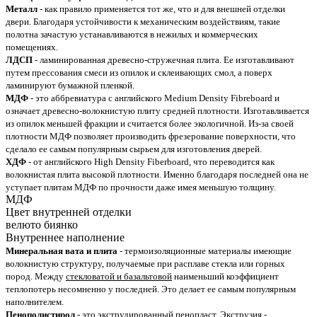
Металл
- как правило применяется тот же, что и для внешней отделки
двери. Благодаря устойчивости к механическим воздействиям, такие
полотна зачастую устанавливаются в нежилых и коммерческих
помещениях.
ЛДСП
- ламинированная древесно-стружечная плита. Ее изготавливают
путем прессования смеси из опилок и склеивающих смол, а поверх
ламинируют бумажной пленкой.
МДФ
- это аббревиатура с английского Medium Density Fibreboard и
означает древесно-волокнистую плиту средней плотности. Изготавливается
из опилок меньшей фракции и считается более экологичной. Из-за своей
плотности МДФ позволяет производить фрезерование поверхности, что
сделало ее самым популярным сырьем для изготовления дверей.
ХДФ
- от английского High Density Fiberboard, что переводится как
волокнистая плита высокой плотности. Именно благодаря последней она не
уступает плитам МДФ по прочности даже имея меньшую толщину.
МДФ
Цвет внутренней отделки
велюто биянко
Внутреннее наполнение
Минеральная вата и плита
- термоизоляционные материалы имеющие
волокнистую структуру, получаемые при расплаве стекла или горных
пород. Между
стекловатой и базальтовой
наименьший коэффициент
теплопотерь несомненно у последней. Это делает ее самым популярным
наполнителем.
Пенополистирол
- это экструдированный
пенопласт
. Экструзия -