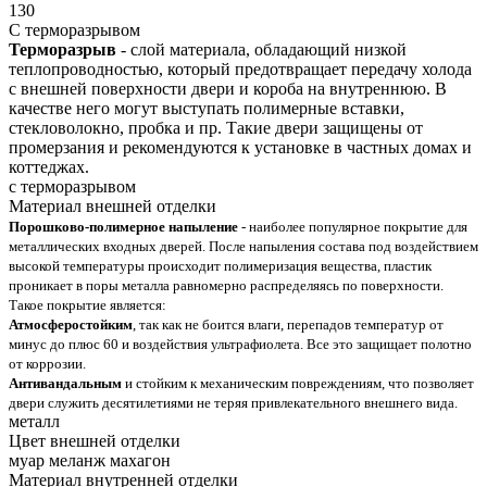
130
С терморазрывом
Терморазрыв
- слой материала, обладающий низкой
теплопроводностью, который предотвращает передачу холода
с внешней поверхности двери и короба на внутреннюю. В
качестве него могут выступать полимерные вставки,
стекловолокно, пробка и пр. Такие двери защищены от
промерзания и рекомендуются к установке в частных домах и
коттеджах.
с терморазрывом
Материал внешней отделки
Порошково-полимерное напыление
- наиболее популярное покрытие для
металлических входных дверей. После напыления состава под воздействием
высокой температуры происходит полимеризация вещества, пластик
проникает в поры металла равномерно распределяясь по поверхности.
Такое покрытие является:
Атмосферостойким
, так как не боится влаги, перепадов температур от
минус до плюс 60 и воздействия ультрафиолета. Все это защищает полотно
от коррозии.
Антивандальным
и стойким к механическим повреждениям, что позволяет
двери служить десятилетиями не теряя привлекательного внешнего вида.
металл
Цвет внешней отделки
муар меланж махагон
Материал внутренней отделки