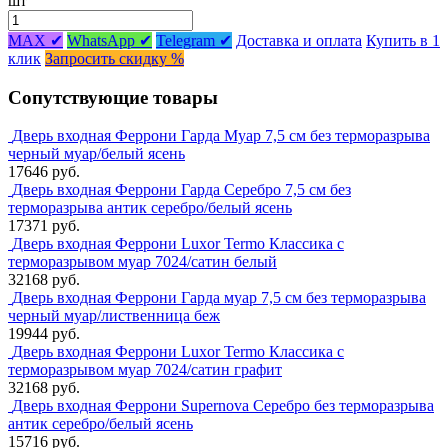
шт
MAX ✔
WhatsApp ✔
Telegram ✔
Доставка и оплата
Купить в 1
клик
Запросить скидку %
Сопутствующие товары
Дверь входная Феррони Гарда Муар 7,5 см без терморазрыва
черный муар/белый ясень
17646 руб.
Дверь входная Феррони Гарда Серебро 7,5 см без
терморазрыва антик серебро/белый ясень
17371 руб.
Дверь входная Феррони Luxor Termo Классика с
терморазрывом муар 7024/сатин белый
32168 руб.
Дверь входная Феррони Гарда муар 7,5 см без терморазрыва
черный муар/лиственница беж
19944 руб.
Дверь входная Феррони Luxor Termo Классика с
терморазрывом муар 7024/сатин графит
32168 руб.
Дверь входная Феррони Supernova Серебро без терморазрыва
антик серебро/белый ясень
15716 руб.