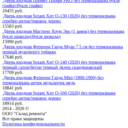
Дверь входная Промет Профи PRO без терморазрыва букле
графит/букле графит
10455 руб.
Дверь входная Sezam Хит О-130 (2026) без терморазрыва
серебро антик/тиковое дерево
15583 руб.
Дверь входная Мастино Хоум Эко (1 замок) без терморазрыва
букле шоколад/букле шоколад
15990 руб.
Дверь входная Феррони Гарда Муар 7,5 см без терморазрыва
черный муар/венге тобакко
17646 руб.
Дверь входная Sezam Хит О-140 (2026) без терморазрыва
черный сатин/бетон темный /ясень скандинавский
17709 руб.
Дверь входная Феррони Гарда Mini (1800-1900) без
терморазрыва антик медь/антик медь
18841 руб.
Дверь входная Sezam Хит О-160 (2026) без терморазрыва
серебро антик/тиковое дерево
18914 руб.
2014 - 2026 ©
ООО "Склад ремонта"
Все права защищены
Политика конфиденциальности