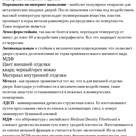
Порошково-полимерное напыление
- наиболее популярное покрытие для
металлических входных дверей. После напыления состава под воздействием
высокой температуры происходит полимеризация вещества, пластик
проникает в поры металла равномерно распределяясь по поверхности.
Такое покрытие является:
Атмосферостойким
, так как не боится влаги, перепадов температур от
минус до плюс 60 и воздействия ультрафиолета. Все это защищает полотно
от коррозии.
Антивандальным
и стойким к механическим повреждениям, что позволяет
двери служить десятилетиями не теряя привлекательного внешнего вида.
МДФ
Цвет внешней отделки
кварц черный/орех мокко
Материал внутренней отделки
Металл
- как правило применяется тот же, что и для внешней отделки
двери. Благодаря устойчивости к механическим воздействиям, такие
полотна зачастую устанавливаются в нежилых и коммерческих
помещениях.
ЛДСП
- ламинированная древесно-стружечная плита. Ее изготавливают
путем прессования смеси из опилок и склеивающих смол, а поверх
ламинируют бумажной пленкой.
МДФ
- это аббревиатура с английского Medium Density Fibreboard и
означает древесно-волокнистую плиту средней плотности. Изготавливается
из опилок меньшей фракции и считается более экологичной. Из-за своей
плотности МДФ позволяет производить фрезерование поверхности, что