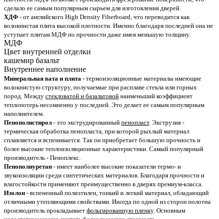
сделало ее самым популярным сырьем для изготовления дверей.
ХДФ
- от английского High Density Fiberboard, что переводится как
волокнистая плита высокой плотности. Именно благодаря последней она не
уступает плитам МДФ по прочности даже имея меньшую толщину.
МДФ
Цвет внутренней отделки
кашемир базальт
Внутреннее наполнение
Минеральная вата и плита
- термоизоляционные материалы имеющие
волокнистую структуру, получаемые при расплаве стекла или горных
пород. Между
стекловатой и базальтовой
наименьший коэффициент
теплопотерь несомненно у последней. Это делает ее самым популярным
наполнителем.
Пенополистирол
- это экструдированный
пенопласт
. Экструзия -
термическая обработка пенопласта, при которой рыхлый материал
сплавляется и вспенивается. Так он приобретает большую прочность и
более высокие теплоизоляционные характеристики. Самый популярный
производитель - Пеноплекс.
Пенополиуретан
- имеет наиболее высокие показатели термо- и
звукоизоляции среди синтетических материалов. Благодаря прочности и
влагостойкости применяют преимущественно в дверях премиум-класса.
Изолон
- вспененный полиэтилен, тонкий и легкий материал, обладающий
отличными утепляющими свойствами. Иногда по одной из сторон полотна
производитель прокладывает
фольгированную пленку
. Основным