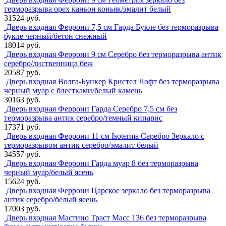
терморазрыва орех каньон коньяк/эмалит белый
31524 руб.
Дверь входная Феррони 7,5 см Гарда Букле без терморазрыва
букле черный/бетон снежный
18014 руб.
Дверь входная Феррони 9 см Серебро без терморазрыва антик
серебро/лиственница беж
20587 руб.
Дверь входная Волга-Бункер Кристел Лофт без терморазрыва
черный муар с блестками/белый камень
30163 руб.
Дверь входная Феррони Гарда Серебро 7,5 см без
терморазрыва антик серебро/темный кипарис
17371 руб.
Дверь входная Феррони 11 см Isoterma Серебро Зеркало с
терморазрывом антик серебро/эмалит белый
34557 руб.
Дверь входная Феррони Гарда муар 8 без терморазрыва
черный муар/белый ясень
15624 руб.
Дверь входная Феррони Царское зеркало без терморазрыва
антик серебро/белый ясень
17003 руб.
Дверь входная Мастино Траст Масс 136 без терморазрыва