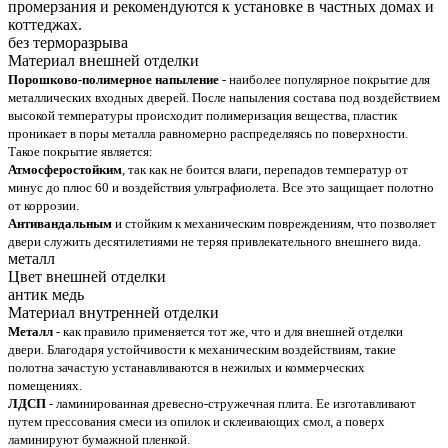
промерзания и рекомендуются к установке в частных домах и
коттеджах.
без терморазрыва
Материал внешней отделки
Порошково-полимерное напыление
- наиболее популярное покрытие для
металлических входных дверей. После напыления состава под воздействием
высокой температуры происходит полимеризация вещества, пластик
проникает в поры металла равномерно распределяясь по поверхности.
Такое покрытие является:
Атмосферостойким
, так как не боится влаги, перепадов температур от
минус до плюс 60 и воздействия ультрафиолета. Все это защищает полотно
от коррозии.
Антивандальным
и стойким к механическим повреждениям, что позволяет
двери служить десятилетиями не теряя привлекательного внешнего вида.
металл
Цвет внешней отделки
антик медь
Материал внутренней отделки
Металл
- как правило применяется тот же, что и для внешней отделки
двери. Благодаря устойчивости к механическим воздействиям, такие
полотна зачастую устанавливаются в нежилых и коммерческих
помещениях.
ЛДСП
- ламинированная древесно-стружечная плита. Ее изготавливают
путем прессования смеси из опилок и склеивающих смол, а поверх
ламинируют бумажной пленкой.