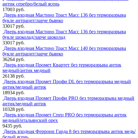
антик серебро/белый ясень
17003 руб.
Дверь входная Мастино Траст Масс 136 без терморазрыва
букле антрацит/ларче бьянко
33017 руб.
Дверь входная Мастино Траст Масс 136 без терморазрыва
букле шоколад/ларче шоколад
33017 руб.
Дверь входная Мастино Траст Масс 140 без терморазрыва
букле антрацит/ларче бьянко
36264 руб.
Дверь входная Промет Квартет без терморазрыва антик
медный/антик медный
26138 руб.
Дверь входная Промет Профи DL без терморазрыва медный
антик/медный антик
18934 руб.
Дверь входная Промет Профи PRO без терморазрыва медный
антик/медный антик
10328 руб.
Дверь входная Промет Спец PRO без терморазрыва антик
медный/итальянский орех
9435 руб.
Дверь входная Феррони Гарда 8 без терморазрыва антик медь/
белый ясень