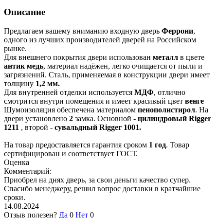
Описание
Предлагаем вашему вниманию входную дверь
Феррони
,
одного из лучших производителей дверей на Российском
рынке.
Для внешнего покрытия двери использован
металл
в цвете
антик медь
, материал надёжен, легко очищается от пыли и
загрязнений. Сталь, применяемая в конструкции двери имеет
толщину
1,2 мм.
Для внутренней отделки используется
МДФ
, отлично
смотрится внутри помещения и имеет красивый цвет
венге
Шумоизоляция обеспечена материалом
пенополистирол
. На
двери установлено
2
замка. Основной -
цилиндровый Rigger
1211
, второй -
сувальдный Rigger 1001.
На товар предоставляется гарантия сроком
1 год
. Товар
сертифицирован и соответствует ГОСТ.
Оценка
Комментарий:
Приобрел на днях дверь, за свои деньги качество супер.
Спасибо менеджеру, решил вопрос доставки в кратчайшие
сроки.
14.08.2024
Отзыв полезен?
Да
0
Нет
0