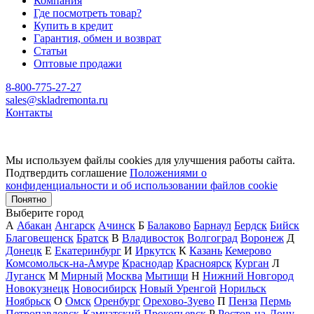
Компания
Где посмотреть товар?
Купить в кредит
Гарантия, обмен и возврат
Статьи
Оптовые продажи
8-800-775-27-27
sales@skladremonta.ru
Контакты
Мы используем файлы cookies для улучшения работы сайта.
Подтвердить соглашение
Положениями о
конфиденциальности и об использовании файлов cookie
Понятно
Выберите город
А
Абакан
Ангарск
Ачинск
Б
Балаково
Барнаул
Бердск
Бийск
Благовещенск
Братск
В
Владивосток
Волгоград
Воронеж
Д
Донецк
Е
Екатеринбург
И
Иркутск
К
Казань
Кемерово
Комсомольск-на-Амуре
Краснодар
Красноярск
Курган
Л
Луганск
М
Мирный
Москва
Мытищи
Н
Нижний Новгород
Новокузнецк
Новосибирск
Новый Уренгой
Норильск
Ноябрьск
О
Омск
Оренбург
Орехово-Зуево
П
Пенза
Пермь
Петропавловск-Камчатский
Прокопьевск
Р
Ростов-на-Дону