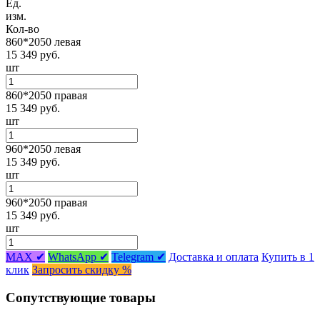
Ед.
изм.
Кол-во
860*2050 левая
15 349 руб.
шт
860*2050 правая
15 349 руб.
шт
960*2050 левая
15 349 руб.
шт
960*2050 правая
15 349 руб.
шт
MAX ✔
WhatsApp ✔
Telegram ✔
Доставка и оплата
Купить в 1
клик
Запросить скидку %
Сопутствующие товары