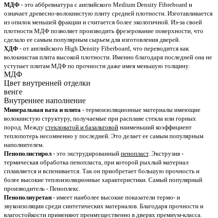
МДФ
- это аббревиатура с английского Medium Density Fibreboard и
означает древесно-волокнистую плиту средней плотности. Изготавливается
из опилок меньшей фракции и считается более экологичной. Из-за своей
плотности МДФ позволяет производить фрезерование поверхности, что
сделало ее самым популярным сырьем для изготовления дверей.
ХДФ
- от английского High Density Fiberboard, что переводится как
волокнистая плита высокой плотности. Именно благодаря последней она не
уступает плитам МДФ по прочности даже имея меньшую толщину.
МДФ
Цвет внутренней отделки
венге
Внутреннее наполнение
Минеральная вата и плита
- термоизоляционные материалы имеющие
волокнистую структуру, получаемые при расплаве стекла или горных
пород. Между
стекловатой и базальтовой
наименьший коэффициент
теплопотерь несомненно у последней. Это делает ее самым популярным
наполнителем.
Пенополистирол
- это экструдированный
пенопласт
. Экструзия -
термическая обработка пенопласта, при которой рыхлый материал
сплавляется и вспенивается. Так он приобретает большую прочность и
более высокие теплоизоляционные характеристики. Самый популярный
производитель - Пеноплекс.
Пенополиуретан
- имеет наиболее высокие показатели термо- и
звукоизоляции среди синтетических материалов. Благодаря прочности и
влагостойкости применяют преимущественно в дверях премиум-класса.