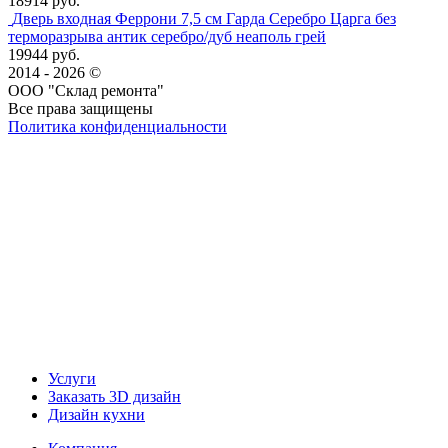
18914 руб.
Дверь входная Феррони 7,5 см Гарда Серебро Царга без
терморазрыва антик серебро/дуб неаполь грей
19944 руб.
2014 - 2026 ©
ООО "Склад ремонта"
Все права защищены
Политика конфиденциальности
Наша группа Вконтакте
Наш канал YouTube
Наш канал Telegram
Услуги
Заказать 3D дизайн
Дизайн кухни