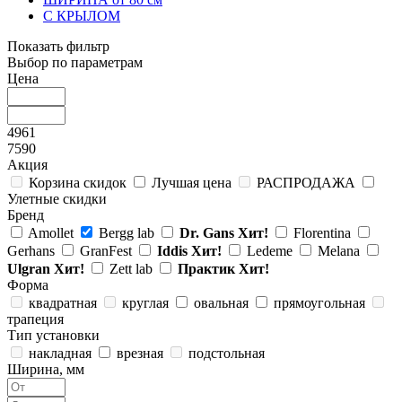
С КРЫЛОМ
Показать фильтр
Выбор по параметрам
Цена
4961
7590
Акция
Корзина скидок
Лучшая цена
РАСПРОДАЖА
Улетные скидки
Бренд
Amollet
Bergg lab
Dr. Gans
Хит!
Florentina
Gerhans
GranFest
Iddis
Хит!
Ledeme
Melana
Ulgran
Хит!
Zett lab
Практик
Хит!
Форма
квадратная
круглая
овальная
прямоугольная
трапеция
Тип установки
накладная
врезная
подстольная
Ширина, мм