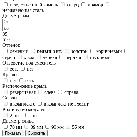
искусственный камень
кварц
мрамор
нержавеющая сталь
Диаметр, мм
35
510
Оттенок
бежевый
белый
Хит!
золотой
коричневый
серый
хром
черная
черный
песочный
Отверстие под смеситель
есть
нет
Крыло
нет
есть
Расположение крыла
реверсивная
слева
справа
Сифон
в комплекте
в комплект не входит
Количество модулей
2 шт
1 шт
Диаметр слива
70 мм
89 мм
90 мм
55 мм