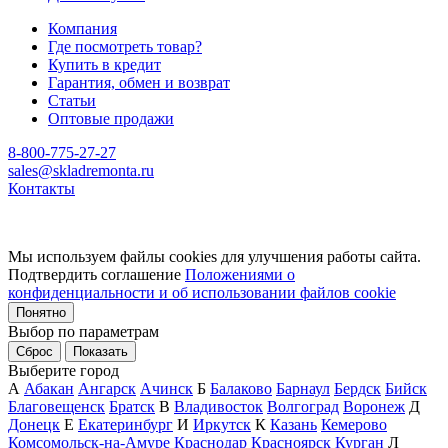
Компания
Где посмотреть товар?
Купить в кредит
Гарантия, обмен и возврат
Статьи
Оптовые продажи
8-800-775-27-27
sales@skladremonta.ru
Контакты
Мы используем файлы cookies для улучшения работы сайта.
Подтвердить соглашение
Положениями о
конфиденциальности и об использовании файлов cookie
Понятно
Выбор по параметрам
Сброс
Показать
Выберите город
А
Абакан
Ангарск
Ачинск
Б
Балаково
Барнаул
Бердск
Бийск
Благовещенск
Братск
В
Владивосток
Волгоград
Воронеж
Д
Донецк
Е
Екатеринбург
И
Иркутск
К
Казань
Кемерово
Комсомольск-на-Амуре
Краснодар
Красноярск
Курган
Л