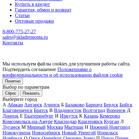
Купить в кредит
Гарантия, обмен и возврат
Статьи
Оптовые продажи
8-800-775-27-27
sales@skladremonta.ru
Контакты
Мы используем файлы cookies для улучшения работы сайта.
Подтвердить соглашение
Положениями о
конфиденциальности и об использовании файлов cookie
Понятно
Выбор по параметрам
Сброс
Показать
Выберите город
А
Абакан
Ангарск
Ачинск
Б
Балаково
Барнаул
Бердск
Бийск
Благовещенск
Братск
В
Владивосток
Волгоград
Воронеж
Д
Донецк
Е
Екатеринбург
И
Иркутск
К
Казань
Кемерово
Комсомольск-на-Амуре
Краснодар
Красноярск
Курган
Л
Луганск
М
Мирный
Москва
Мытищи
Н
Нижний Новгород
Новокузнецк
Новосибирск
Новый Уренгой
Норильск
Ноябрьск
О
Омск
Оренбург
Орехово-Зуево
П
Пенза
Пермь