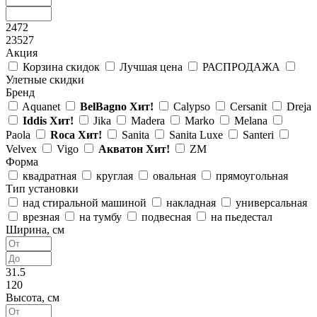
2472
23527
Акция
Корзина скидок
Лучшая цена
РАСПРОДАЖА
Улетные скидки
Бренд
Aquanet
BelBagno
Хит!
Calypso
Cersanit
Dreja
Iddis
Хит!
Jika
Madera
Marko
Melana
Paola
Roca
Хит!
Sanita
Sanita Luxe
Santeri
Velvex
Vigo
Акватон
Хит!
ZM
Форма
квадратная
круглая
овальная
прямоугольная
Тип установки
над стиральной машиной
накладная
универсальная
врезная
на тумбу
подвесная
на пьедестал
Ширина, см
31.5
120
Высота, см