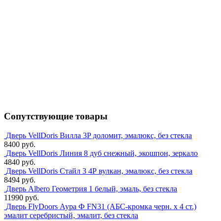
Сопутствующие товары
Дверь VellDoris Вилла 3P доломит, эмалюкс, без стекла
8400 руб.
Дверь VellDoris Линия 8 дуб снежный, экошпон, зеркало
4840 руб.
Дверь VellDoris Стайл 3 4Р вулкан, эмалюкс, без стекла
8494 руб.
Дверь Albero Геометрия 1 белый, эмаль, без стекла
11990 руб.
Дверь FlyDoors Аура Ф FN31 (АБС-кромка черн. х 4 ст.)
эмалит серебристый, эмалит, без стекла