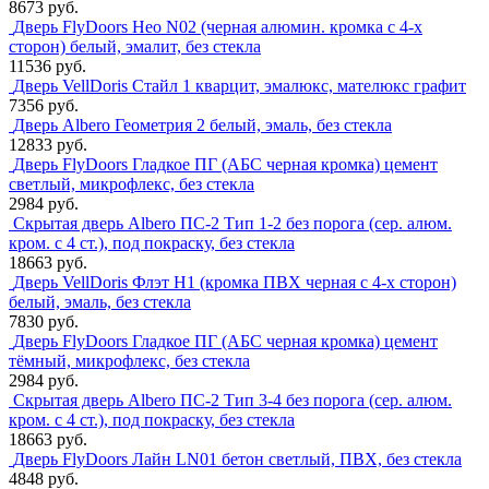
8673 руб.
Дверь FlyDoors Нео N02 (черная алюмин. кромка с 4-х
сторон) белый, эмалит, без стекла
11536 руб.
Дверь VellDoris Стайл 1 кварцит, эмалюкс, мателюкс графит
7356 руб.
Дверь Albero Геометрия 2 белый, эмаль, без стекла
12833 руб.
Дверь FlyDoors Гладкое ПГ (АБС черная кромка) цемент
светлый, микрофлекс, без стекла
2984 руб.
Скрытая дверь Albero ПС-2 Тип 1-2 без порога (сер. алюм.
кром. с 4 ст.), под покраску, без стекла
18663 руб.
Дверь VellDoris Флэт H1 (кромка ПВХ черная с 4-х сторон)
белый, эмаль, без стекла
7830 руб.
Дверь FlyDoors Гладкое ПГ (АБС черная кромка) цемент
тёмный, микрофлекс, без стекла
2984 руб.
Скрытая дверь Albero ПС-2 Тип 3-4 без порога (сер. алюм.
кром. с 4 ст.), под покраску, без стекла
18663 руб.
Дверь FlyDoors Лайн LN01 бетон светлый, ПВХ, без стекла
4848 руб.