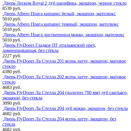
Дверь Леском Royal 2 дуб пацифика, экошпон, черное стекло
8539 руб.
Дверь Albero Прага кипарис белый, экошпон, мателюкс
5010 руб.
Дверь Albero Прага кипарис темный, экошпон, мателюкс
5010 руб.
Дверь Albero Прага лиственница мокко, экошпон, мателюкс
5010 руб.
Дверь FlyDoors Гладкое ПГ итальянский орех,
ламинированная, без стекла
2227 руб.
Дверь FlyDoors Ла Стелла 201 ясень латте, экошпон, матовое
стекло
4380 руб.
Дверь FlyDoors Ла Стелла 202 ясень латте, экошпон, матовое
стекло
4683 руб.
Дверь FlyDoors Ла Стелла 204 (полотно 700 мм) дуб сантьяго,
экошпон, без стекла
3090 руб.
Дверь FlyDoors Ла Стелла 204 дуб мокко, экошпон, без стекла
4682 руб.
Дверь FlyDoors Ла Стелла 204 ясень латте, экошпон, без
стекла
4682 руб.