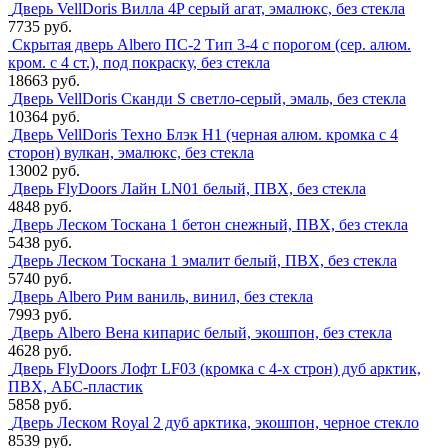
Дверь VellDoris Вилла 4P серый агат, эмалюкс, без стекла
7735 руб.
Скрытая дверь Albero ПС-2 Тип 3-4 с порогом (сер. алюм.
кром. с 4 ст.), под покраску, без стекла
18663 руб.
Дверь VellDoris Сканди S светло-серый, эмаль, без стекла
10364 руб.
Дверь VellDoris Техно Блэк H1 (черная алюм. кромка с 4
сторон) вулкан, эмалюкс, без стекла
13002 руб.
Дверь FlyDoors Лайн LN01 белый, ПВХ, без стекла
4848 руб.
Дверь Леском Тоскана 1 бетон снежный, ПВХ, без стекла
5438 руб.
Дверь Леском Тоскана 1 эмалит белый, ПВХ, без стекла
5740 руб.
Дверь Albero Рим ваниль, винил, без стекла
7993 руб.
Дверь Albero Вена кипарис белый, экошпон, без стекла
4628 руб.
Дверь FlyDoors Лофт LF03 (кромка с 4-х строн) дуб арктик,
ПВХ, АБС-пластик
5858 руб.
Дверь Леском Royal 2 дуб арктика, экошпон, черное стекло
8539 руб.