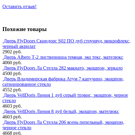
Оставить отзыв!
Похожие товары
Дверь FlyDoors Скиндорс S02 ПО дуб стоунвуд, микрофлекс,
черный акрилат
2902 руб.
Дверь Albero Т-2 лиственница темная, эко текс, мателюкс
4060 руб.
Дверь FlyDoors Ла Стелла 282 макиато, экошпон, зеркало
4500 руб.
Дверь Владимирская фабрика Атум 7 капучино, экошпон,
сатинированное стекло
4552 руб.
Дверь VellDoris Линия 1 дуб серый трэвис, экошпон, черное
стекло
4603 руб.
Дверь VellDoris Линия 8 дуб белый, экошпон, мателюкс
4603 руб.
Дверь FlyDoors Ла Стелла 206 ясень пепельный, экошпон,
черное стекло
4668 руб.