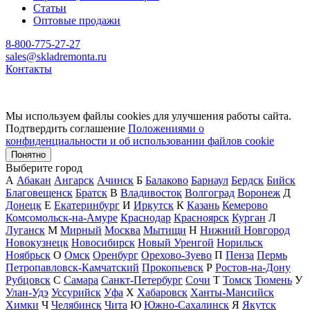
Статьи
Оптовые продажи
8-800-775-27-27
sales@skladremonta.ru
Контакты
Мы используем файлы cookies для улучшения работы сайта.
Подтвердить соглашение
Положениями о
конфиденциальности и об использовании файлов cookie
Понятно
Выберите город
А
Абакан
Ангарск
Ачинск
Б
Балаково
Барнаул
Бердск
Бийск
Благовещенск
Братск
В
Владивосток
Волгоград
Воронеж
Д
Донецк
Е
Екатеринбург
И
Иркутск
К
Казань
Кемерово
Комсомольск-на-Амуре
Краснодар
Красноярск
Курган
Л
Луганск
М
Мирный
Москва
Мытищи
Н
Нижний Новгород
Новокузнецк
Новосибирск
Новый Уренгой
Норильск
Ноябрьск
О
Омск
Оренбург
Орехово-Зуево
П
Пенза
Пермь
Петропавловск-Камчатский
Прокопьевск
Р
Ростов-на-Дону
Рубцовск
С
Самара
Санкт-Петербург
Сочи
Т
Томск
Тюмень
У
Улан-Удэ
Уссурийск
Уфа
Х
Хабаровск
Ханты-Мансийск
Химки
Ч
Челябинск
Чита
Ю
Южно-Сахалинск
Я
Якутск