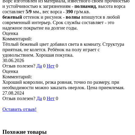
Ворс изготовлен из материала, известного своей прочностью
и устойчивостью к загрязнениям -
полиамид
, высота ворса
составляет
5/9
мм., вес ворса -
390
гр/м.кв.
бежевый
оттенок и рисунок -
волны
впишутся в любой
современный интерьер. Срок службы составляет
- это
надежное покрытие на долгие годы.
Оценка
Комментарий:
Тёплый бежевый цвет добавил света в комнату. Структура
приятная, не колется. Ребёнок на полу играет с
удовольствием. Хорошая покупка.
30.06.2026
Отзыв полезен?
Да
0
Нет
0
Оценка
Комментарий:
Хороший ковролин, резка ровная, точно по размеру, при
необходимости можно заказать оверлок. Цена приемлемая.
27.08.2024
Отзыв полезен?
Да
0
Нет
0
Оставить отзыв!
Похожие товары