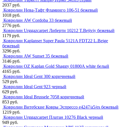
2037 руб.
Ковролин Нева-Тафт Фламинго 106-51 бежевый
1018 руб.
Ковролин AW Cordoba 33 бежевый
2776 руб.
Ковролин Urggazcarpet Либерти 10212 T.Bejiviy бежевый
1179 руб.
Ковролин Kaplanser Super Paula 5121A FDT22 L.Beige
бежевый
3296 руб.
Ковролин AW Sunset 35 бежевый
3146 руб.
Ковролин OZ Kaplan Gold Shaggy 01800A white белый
4165 руб.
Ковролин Ideal Gent 300 коричневый
529 руб.
Ковролин Ideal Gent 923 черный
629 руб.
Ковролин Ideal Brussele 7058 коричневый
853 руб.
Ковролин Витебские Ковры Эспрессо e4247/a5/es бежевый
1219 руб.
Ковролин Urggazcarpet Платан 10276 Black черный
949 руб.